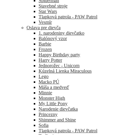
Spiderman
Stavebné stroje
Star Wars
Tlapková patrola - PAW Patrol
Vesmír
Oslava pre dievča
1. narodeniny dievčatko
Balónový vzor
Barbie
Frozen
Happy Birthday party
Harry Potter
Jednorožec - Unicorn
Kúzelná Lienka Miraculous
Lego
Macko PÚ
Máša a medveď
Minnie
Monster High
My Little Pony
Narodenie dievčatka
Princezny
Shimmer and Shine
Sofia
Tlapková patrola - PAW Patrol