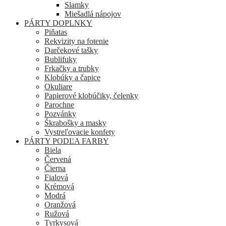
Slamky
Miešadlá nápojov
PÁRTY DOPLNKY
Piňatas
Rekvizity na fotenie
Darčekové tašky
Bublifuky
Frkačky a trubky
Klobúky a čapice
Okuliare
Papierové klobúčiky, čelenky
Parochne
Pozvánky
Škrabošky a masky
Vystreľovacie konfety
PÁRTY PODĽA FARBY
Biela
Červená
Čierna
Fialová
Krémová
Modrá
Oranžová
Ružová
Tyrkysová