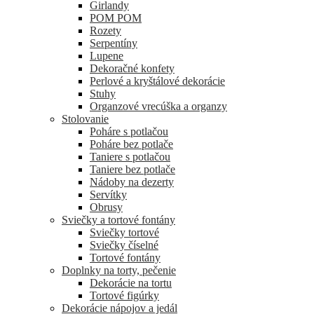
Girlandy
POM POM
Rozety
Serpentíny
Lupene
Dekoračné konfety
Perlové a kryštálové dekorácie
Stuhy
Organzové vrecúška a organzy
Stolovanie
Poháre s potlačou
Poháre bez potlače
Taniere s potlačou
Taniere bez potlače
Nádoby na dezerty
Servítky
Obrusy
Sviečky a tortové fontány
Sviečky tortové
Sviečky číselné
Tortové fontány
Doplnky na torty, pečenie
Dekorácie na tortu
Tortové figúrky
Dekorácie nápojov a jedál