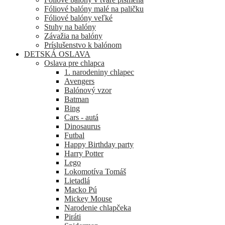
Fóliové balóny malé na paličku
Fóliové balóny veľké
Stuhy na balóny
Závažia na balóny
Príslušenstvo k balónom
DETSKÁ OSLAVA
Oslava pre chlapca
1. narodeniny chlapec
Avengers
Balónový vzor
Batman
Bing
Cars - autá
Dinosaurus
Futbal
Happy Birthday party
Harry Potter
Lego
Lokomotíva Tomáš
Lietadlá
Macko Pú
Mickey Mouse
Narodenie chlapčeka
Piráti