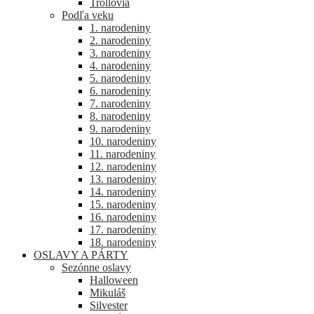
Trollovia
Podľa veku
1. narodeniny
2. narodeniny
3. narodeniny
4. narodeniny
5. narodeniny
6. narodeniny
7. narodeniny
8. narodeniny
9. narodeniny
10. narodeniny
11. narodeniny
12. narodeniny
13. narodeniny
14. narodeniny
15. narodeniny
16. narodeniny
17. narodeniny
18. narodeniny
OSLAVY A PÁRTY
Sezónne oslavy
Halloween
Mikuláš
Silvester