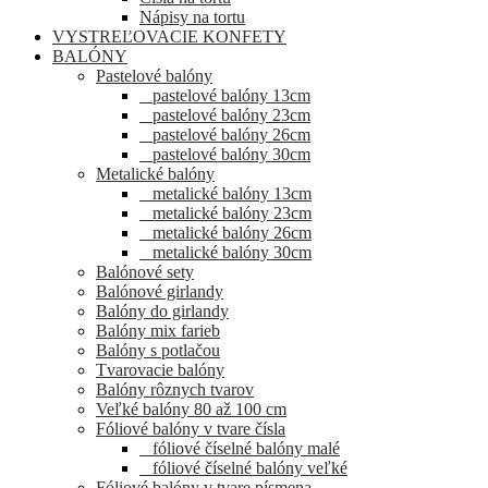
Nápisy na tortu
VYSTREĽOVACIE KONFETY
BALÓNY
Pastelové balóny
pastelové balóny 13cm
pastelové balóny 23cm
pastelové balóny 26cm
pastelové balóny 30cm
Metalické balóny
metalické balóny 13cm
metalické balóny 23cm
metalické balóny 26cm
metalické balóny 30cm
Balónové sety
Balónové girlandy
Balóny do girlandy
Balóny mix farieb
Balóny s potlačou
Tvarovacie balóny
Balóny rôznych tvarov
Veľké balóny 80 až 100 cm
Fóliové balóny v tvare čísla
fóliové číselné balóny malé
fóliové číselné balóny veľké
Fóliové balóny v tvare písmena