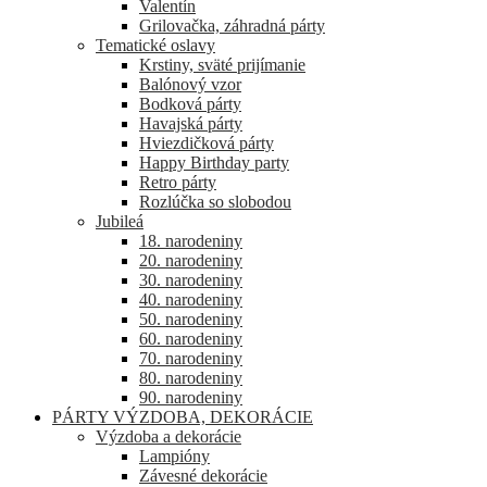
Valentín
Grilovačka, záhradná párty
Tematické oslavy
Krstiny, sväté prijímanie
Balónový vzor
Bodková párty
Havajská párty
Hviezdičková párty
Happy Birthday party
Retro párty
Rozlúčka so slobodou
Jubileá
18. narodeniny
20. narodeniny
30. narodeniny
40. narodeniny
50. narodeniny
60. narodeniny
70. narodeniny
80. narodeniny
90. narodeniny
PÁRTY VÝZDOBA, DEKORÁCIE
Výzdoba a dekorácie
Lampióny
Závesné dekorácie