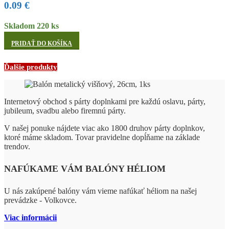
0.09
€
Skladom 220 ks
PRIDAŤ DO KOŠÍKA
Ďalšie produkty
Internetový obchod s párty doplnkami pre každú oslavu, párty,
jubileum, svadbu alebo firemnú párty.
V našej ponuke nájdete viac ako 1800 druhov párty doplnkov,
ktoré máme skladom. Tovar pravidelne dopĺňame na základe
trendov.
NAFÚKAME VÁM BALÓNY HÉLIOM
U nás zakúpené balóny vám vieme nafúkať héliom na našej
prevádzke - Volkovce.
Viac informácii