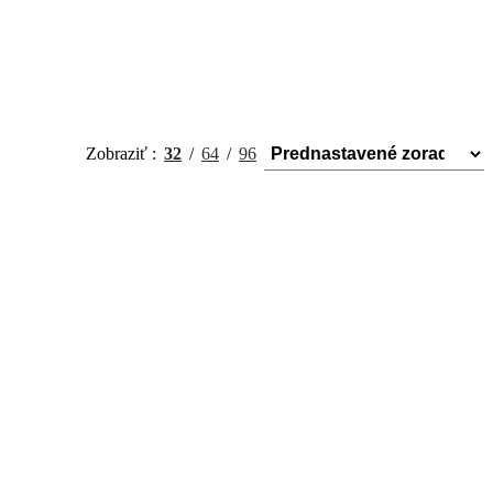
Zobraziť
32
64
96