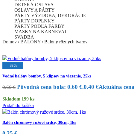
DETSKÁ OSLAVA
OSLAVY A PÁRTY
PÁRTY VÝZDOBA, DEKORÁCIE
PÁRTY DOPLNKY
PÁRTY PODĽA FARBY
MASKY NA KARNEVAL
SVADBA
Domov
/
BALÓNY
/
Balóny rôznych tvarov
-33%
Vodné balóny bomby, 5 klipsov na viazanie, 25ks
Pôvodná cena bola: 0.60 €.
0.40
€
Aktuálna cena 
0.60
€
Skladom 199 ks
Pridať do košíka
Balón chrómový ružové srdce, 30cm, 1ks
0.35
€