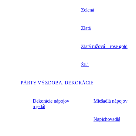
Zelená
Zlatá
Zlatá ružová – rose gold
Žltá
PÁRTY VÝZDOBA, DEKORÁCIE
Dekorácie nápojov
Miešadlá nápojov
a jedál
Napichovadlá