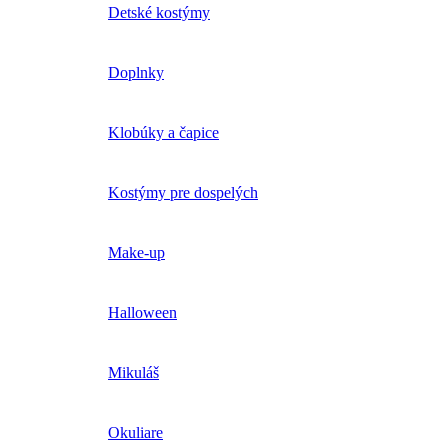
Detské kostýmy
Doplnky
Klobúky a čapice
Kostýmy pre dospelých
Make-up
Halloween
Mikuláš
Okuliare