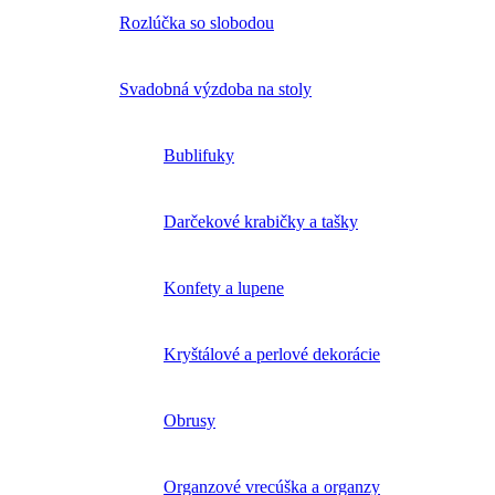
Rozlúčka so slobodou
Svadobná výzdoba na stoly
Bublifuky
Darčekové krabičky a tašky
Konfety a lupene
Kryštálové a perlové dekorácie
Obrusy
Organzové vrecúška a organzy