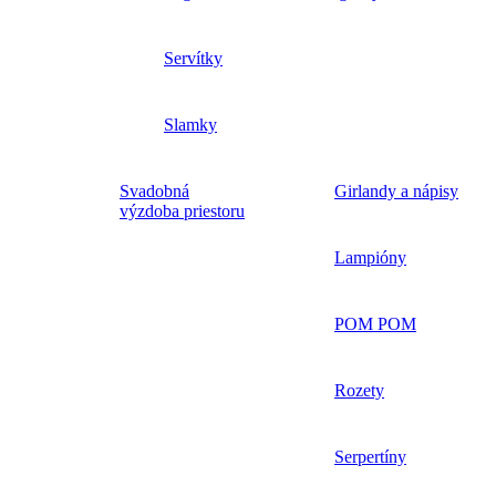
Servítky
Slamky
Svadobná
Girlandy a nápisy
výzdoba priestoru
Lampióny
POM POM
Rozety
Serpertíny