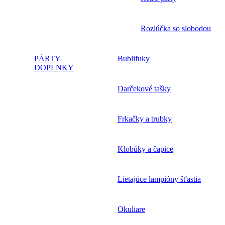
Rozlúčka so slobodou
PÁRTY
Bublifuky
DOPLNKY
Darčekové tašky
Frkačky a trubky
Klobúky a čapice
Lietajúce lampióny šťastia
Okuliare