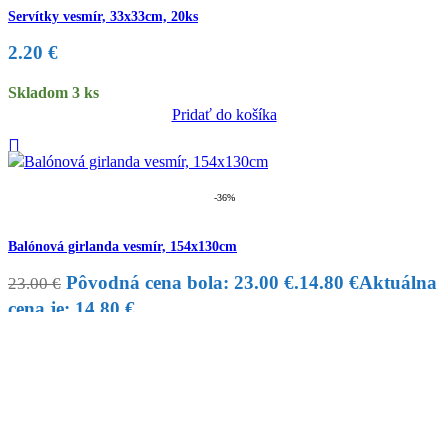
Servítky vesmír, 33x33cm, 20ks
2.20
€
Skladom 3 ks
Pridať do košíka
-36%
Balónová girlanda vesmír, 154x130cm
Pôvodná cena bola: 23.00 €.
14.80
€
Aktuálna
23.00
€
cena je: 14.80 €.
Skladom 1 ks
Pridať do košíka