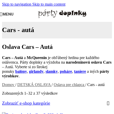
Skip to navigation
Skip to main content
MENU
Cars - autá
Oslava Cars – Autá
Cars – Autá
a
McQueenin
je obľúbený hrdina pre každého
oslávenca. Párty doplnky a výzdoba na
narodeninovú oslavu Cars
– Autá. Vyberte si zo širokej
ponuky
balóny
,
girlandy
,
slamky
,
poháre
,
taniere
a iných
párty
výrobkov
.
Domov
/
DETSKÁ OSLAVA
/
Oslava pre chlapca
/
Cars - autá
Zobrazených 1–32 z 37 výsledkov
Zobraziť e-shop kategórie