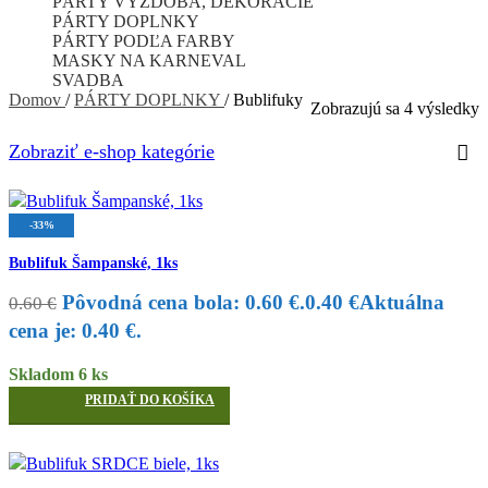
PÁRTY VÝZDOBA, DEKORÁCIE
PÁRTY DOPLNKY
PÁRTY PODĽA FARBY
MASKY NA KARNEVAL
SVADBA
Domov
/
PÁRTY DOPLNKY
/
Bublifuky
Zobrazujú sa 4 výsledky
Zobraziť e-shop kategórie
-33%
Bublifuk Šampanské, 1ks
Pôvodná cena bola: 0.60 €.
0.40
€
Aktuálna
0.60
€
cena je: 0.40 €.
Skladom 6 ks
PRIDAŤ DO KOŠÍKA