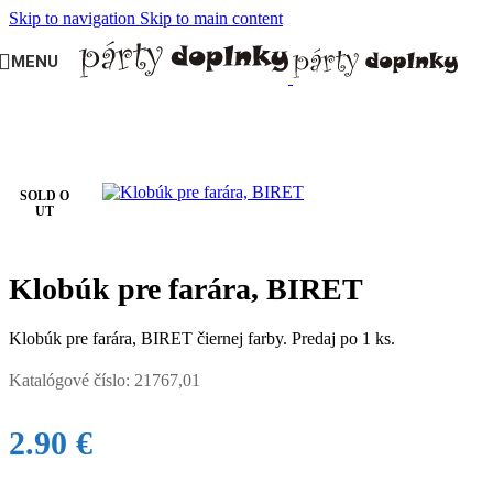
Skip to navigation
Skip to main content
MENU
Domov
/
SVADBA
/
Zábava
/
Klobúky a čapice
SOLD O
UT
Klobúk pre farára, BIRET
Klobúk pre farára, BIRET čiernej farby. Predaj po 1 ks.
Katalógové číslo:
21767,01
2.90
€