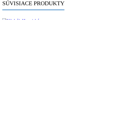
SÚVISIACE PRODUKTY
-20%
Klobúk Havajský
Pôvodná cena bola: 4.90 €.
3.90
€
Aktuálna
4.90
€
cena je: 3.90 €.
Skladom 1 ks
PRIDAŤ DO KOŠÍKA
Klobúk pre klauna, modrý
2.90
€
Skladom 1 ks
PRIDAŤ DO KOŠÍKA