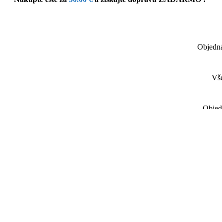
Objedná
Vše
Objed
SÚVISIACE PRODUKTY