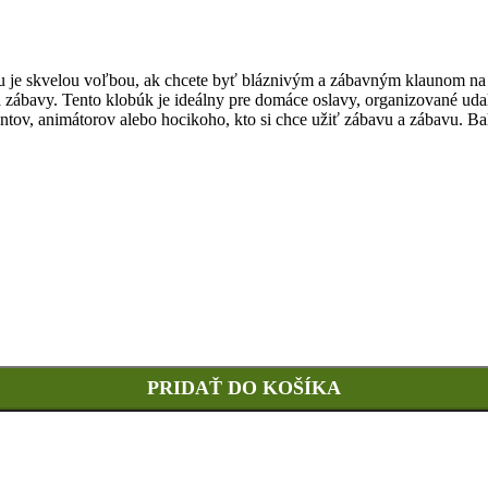
je skvelou voľbou, ak chcete byť bláznivým a zábavným klaunom na pá
bavy. Tento klobúk je ideálny pre domáce oslavy, organizované udalos
tov, animátorov alebo hocikoho, kto si chce užiť zábavu a zábavu. Bal
PRIDAŤ DO KOŠÍKA