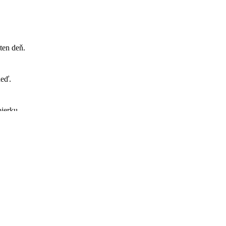
ten deň.
neď.
ierku.