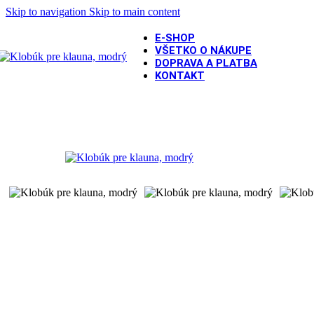
Skip to navigation
Skip to main content
E-SHOP
VŠETKO O NÁKUPE
DOPRAVA A PLATBA
KONTAKT
Domov
/
PÁRTY DOPLNKY
/
Klobúky a čapice
/
Klobúk pre klau