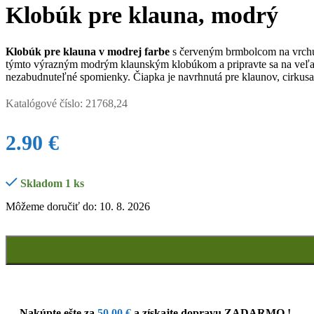
Klobúk pre klauna, modrý
Klobúk pre klauna v modrej farbe
s červeným brmbolcom na vrchu 
týmto výrazným modrým klaunským klobúkom a pripravte sa na veľa zá
nezabudnuteľné spomienky. Čiapka je navrhnutá pre klaunov, cirkusan
Katalógové číslo:
21768,24
2.90
€
Skladom 1 ks
Môžeme doručiť do: 10. 8. 2026
Nakúpte ešte za
50.00
€
a získajte dopravu ZADARMO !