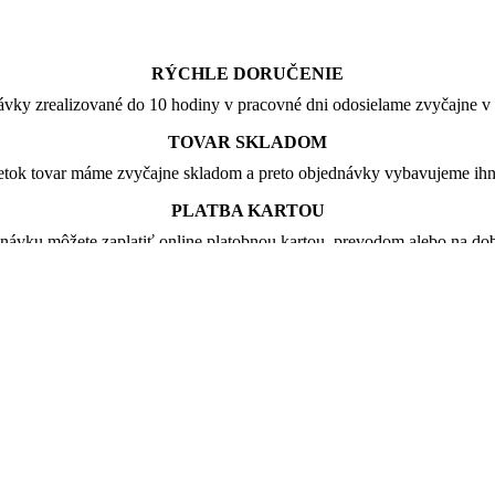
RÝCHLE DORUČENIE
vky zrealizované do 10 hodiny v pracovné dni odosielame zvyčajne v 
TOVAR SKLADOM
tok tovar máme zvyčajne skladom a preto objednávky vybavujeme ih
PLATBA KARTOU
návku môžete zaplatiť online platobnou kartou, prevodom alebo na dob
-54%