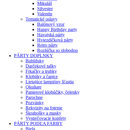
Mikuláš
Silvester
Valentín
Tematické oslavy
Balónový vzor
Happy Birthday party
Havajská párty
Hviezdičková párty
Retro párty
Rozlúčka so slobodou
PÁRTY DOPLNKY
Bublifuky
Darčekové tašky
Frkačky a trubky
Klobúky a čapice
Lietajúce lampióny šťastia
Okuliare
Papierové klobúčiky, čelenky
Parochne
Pozvánky
Rekvizity na fotenie
Škrabošky a masky
Vystreľovacie konfety
PÁRTY PODĽA FARBY
Biela