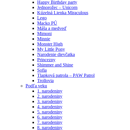
Happy Birthday party
Jednorožec – Unicorn
Kúzelná Lienka Miraculous
Lego
Macko PÚ
Máša a medveď
Mimoni
Minnie
Monster High
My Little Pony
Narodenie dievčatka
Princezny
Shimmer and Shine
Sofia
Tlapková patrola – PAW Patrol
Trollovia
Podľa veku
1. narodeniny
2. narodeniny
3. narodeniny
4. narodeniny
5. narodeniny
6. narodeniny
7. narodeniny
8. narodeniny