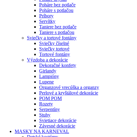
Poháre bez potlače
Poháre s potlačou
Príbory
Servítky
Taniere bez potlače
Taniere s potlačou
Sviečky a tortové fontány
Sviečky číselné
Sviečky tortové
Tortové fontány
Výzdoba a dekorácie
Dekoračné konfety
Girlandy
Lampióny
Lupene
Organzové vrecúška a organzy
Perlové a kryštálové dekorácie
POM POM
Rozety
Serpentíny
Stuhy
Svietiace dekorácie
Závesné dekorácie
MASKY NA KARNEVAL
Detské kostýmy