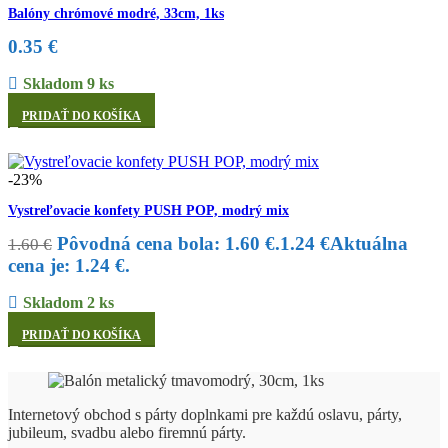
Balóny chrómové modré, 33cm, 1ks
0.35
€
Skladom 9 ks
PRIDAŤ DO KOŠÍKA
-23%
Vystreľovacie konfety PUSH POP, modrý mix
Pôvodná cena bola: 1.60 €.
1.24
€
Aktuálna
1.60
€
cena je: 1.24 €.
Skladom 2 ks
PRIDAŤ DO KOŠÍKA
Internetový obchod s párty doplnkami pre každú oslavu, párty,
jubileum, svadbu alebo firemnú párty.