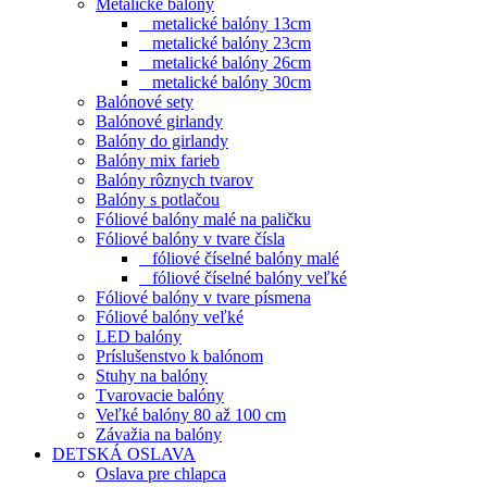
Metalické balóny
metalické balóny 13cm
metalické balóny 23cm
metalické balóny 26cm
metalické balóny 30cm
Balónové sety
Balónové girlandy
Balóny do girlandy
Balóny mix farieb
Balóny rôznych tvarov
Balóny s potlačou
Fóliové balóny malé na paličku
Fóliové balóny v tvare čísla
fóliové číselné balóny malé
fóliové číselné balóny veľké
Fóliové balóny v tvare písmena
Fóliové balóny veľké
LED balóny
Príslušenstvo k balónom
Stuhy na balóny
Tvarovacie balóny
Veľké balóny 80 až 100 cm
Závažia na balóny
DETSKÁ OSLAVA
Oslava pre chlapca