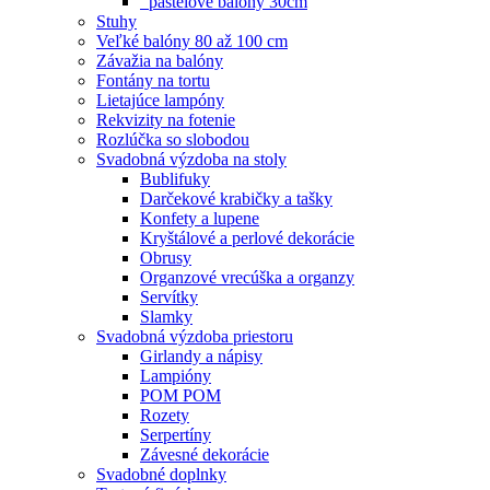
pastelové balóny 30cm
Stuhy
Veľké balóny 80 až 100 cm
Závažia na balóny
Fontány na tortu
Lietajúce lampóny
Rekvizity na fotenie
Rozlúčka so slobodou
Svadobná výzdoba na stoly
Bublifuky
Darčekové krabičky a tašky
Konfety a lupene
Kryštálové a perlové dekorácie
Obrusy
Organzové vrecúška a organzy
Servítky
Slamky
Svadobná výzdoba priestoru
Girlandy a nápisy
Lampióny
POM POM
Rozety
Serpertíny
Závesné dekorácie
Svadobné doplnky