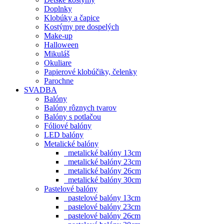
Doplnky
Klobúky a čapice
Kostýmy pre dospelých
Make-up
Halloween
Mikuláš
Okuliare
Papierové klobúčiky, čelenky
Parochne
SVADBA
Balóny
Balóny rôznych tvarov
Balóny s potlačou
Fóliové balóny
LED balóny
Metalické balóny
metalické balóny 13cm
metalické balóny 23cm
metalické balóny 26cm
metalické balóny 30cm
Pastelové balóny
pastelové balóny 13cm
pastelové balóny 23cm
pastelové balóny 26cm