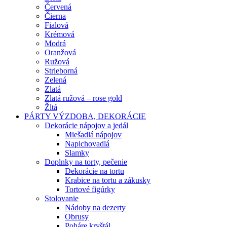
Červená
Čierna
Fialová
Krémová
Modrá
Oranžová
Ružová
Strieborná
Zelená
Zlatá
Zlatá ružová – rose gold
Žltá
PÁRTY VÝZDOBA, DEKORÁCIE
Dekorácie nápojov a jedál
Miešadlá nápojov
Napichovadlá
Slamky
Doplnky na torty, pečenie
Dekorácie na tortu
Krabice na tortu a zákusky
Tortové figúrky
Stolovanie
Nádoby na dezerty
Obrusy
Poháre kryštál