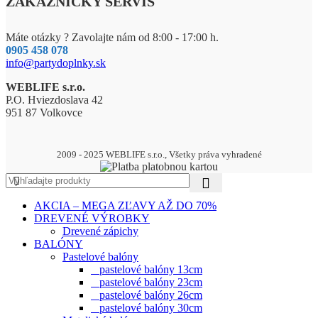
ZÁKAZNÍCKY SERVIS
Máte otázky ? Zavolajte nám od 8:00 - 17:00 h.
0905 458 078
info@partydoplnky.sk
WEBLIFE s.r.o.
P.O. Hviezdoslava 42
951 87 Volkovce
2009 - 2025 WEBLIFE s.r.o., Všetky práva vyhradené
AKCIA – MEGA ZĽAVY AŽ DO 70%
DREVENÉ VÝROBKY
Drevené zápichy
BALÓNY
Pastelové balóny
pastelové balóny 13cm
pastelové balóny 23cm
pastelové balóny 26cm
pastelové balóny 30cm