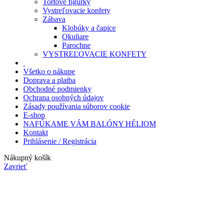
Tortové figúrky
Vystreľovacie konfety
Zábava
Klobúky a čapice
Okuliare
Parochne
VYSTREĽOVACIE KONFETY
Všetko o nákupe
Doprava a platba
Obchodné podmienky
Ochrana osobných údajov
Zásady používania súborov cookie
E-shop
NAFÚKAME VÁM BALÓNY HÉLIOM
Kontakt
Prihlásenie / Registrácia
Nákupný košík
Zavrieť
Prihlásiť sa
Zavrieť