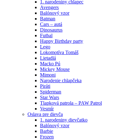
1. narodeniny chlapec
Avengers
Balónový vzor
Batman
Cars – autá
Dinosaurus
Futbal
Happy Birthday party
Lego
Lokomotíva Tomáš
Lietadlá
Macko Pú
Mickey Mouse
Mimoni
Narodenie chlapčeka
Piráti
Spiderman
Star Wars
Tlapková patrola – PAW Patrol
Vesmír
Oslava pre dievča
1. narodeniny dievčatko
Balónový vzor
Barbie
Frozen