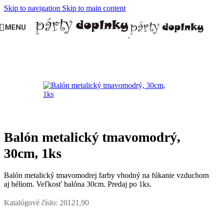
Skip to navigation
Skip to main content
MENU
Domov
/
BALÓNY
/
Metalické balóny
/
metalické balóny 30cm
Balón metalický tmavomodrý,
30cm, 1ks
Balón metalický tmavomodrej farby vhodný na fúkanie vzduchom
aj héliom. Veľkosť balóna 30cm. Predaj po 1ks.
Katalógové číslo:
20121,90