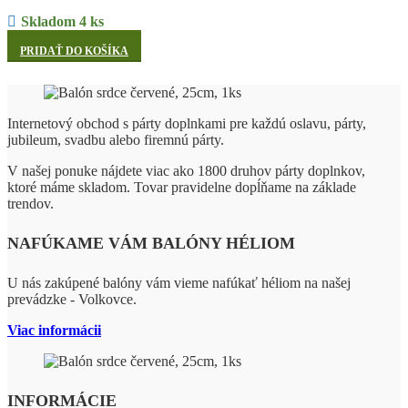
Skladom 4 ks
PRIDAŤ DO KOŠÍKA
Internetový obchod s párty doplnkami pre každú oslavu, párty,
jubileum, svadbu alebo firemnú párty.
V našej ponuke nájdete viac ako 1800 druhov párty doplnkov,
ktoré máme skladom. Tovar pravidelne dopĺňame na základe
trendov.
NAFÚKAME VÁM BALÓNY HÉLIOM
U nás zakúpené balóny vám vieme nafúkať héliom na našej
prevádzke - Volkovce.
Viac informácii
INFORMÁCIE