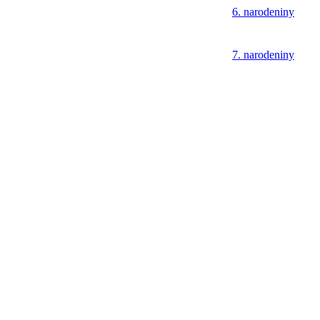
6. narodeniny
7. narodeniny
8. narodeniny
9. narodeniny
10. narodeniny
11. narodeniny
12. narodeniny
13. narodeniny