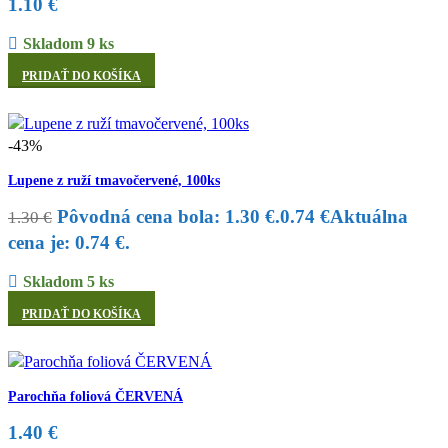
1.10
€
Skladom 9 ks
PRIDAŤ DO KOŠÍKA
-43%
Lupene z ruží tmavočervené, 100ks
Pôvodná cena bola: 1.30 €.
0.74
€
Aktuálna
1.30
€
cena je: 0.74 €.
Skladom 5 ks
PRIDAŤ DO KOŠÍKA
Parochňa foliová ČERVENÁ
1.40
€