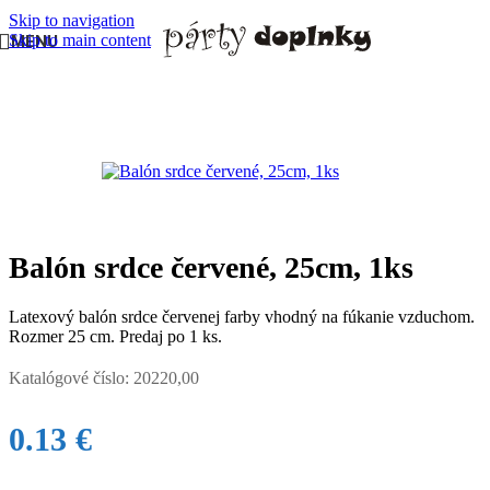
Skip to navigation
Skip to main content
MENU
Domov
/
BALÓNY
/
Balóny rôznych tvarov
Balón srdce červené, 25cm, 1ks
Latexový balón srdce červenej farby vhodný na fúkanie vzduchom.
Rozmer 25 cm. Predaj po 1 ks.
Katalógové číslo:
20220,00
0.13
€