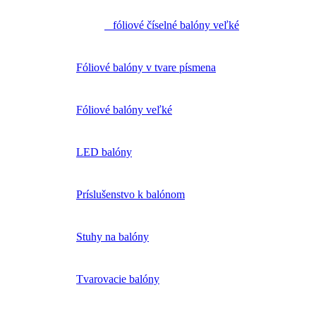
fóliové číselné balóny veľké
Fóliové balóny v tvare písmena
Fóliové balóny veľké
LED balóny
Príslušenstvo k balónom
Stuhy na balóny
Tvarovacie balóny