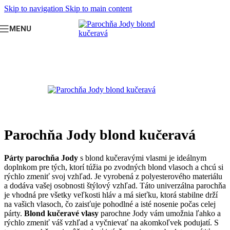
Skip to navigation
Skip to main content
MENU
Domov
/
PÁRTY DOPLNKY
/
Parochne
Parochňa Jody blond kučeravá
Párty parochňa Jody
s blond kučeravými vlasmi je ideálnym
doplnkom pre tých, ktorí túžia po zvodných blond vlasoch a chcú si
rýchlo zmeniť svoj vzhľad. Je vyrobená z polyesterového materiálu
a dodáva vašej osobnosti štýlový vzhľad. Táto univerzálna parochňa
je vhodná pre všetky veľkosti hláv a má sieťku, ktorá stabilne drží
na vašich vlasoch, čo zaisťuje pohodlné a isté nosenie počas celej
párty.
Blond kučeravé vlasy
parochne Jody vám umožnia ľahko a
rýchlo zmeniť váš vzhľad a vyčnievať na akomkoľvek podujatí. S