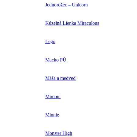
Jednorožec – Unicorn
Kúzelná Lienka Miraculous
Lego
Macko PÚ
Máša a medveď
Mimoni
Minnie
Monster High