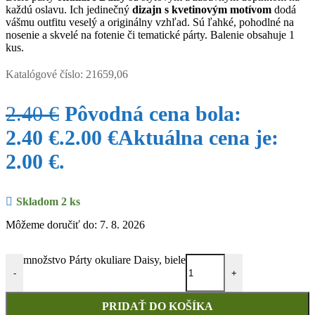
každú oslavu. Ich jedinečný
dizajn s kvetinovým motívom
dodá
vášmu outfitu veselý a originálny vzhľad. Sú ľahké, pohodlné na
nosenie a skvelé na fotenie či tematické párty. Balenie obsahuje 1
kus.
Katalógové číslo:
21659,06
2.40
€
Pôvodná cena bola:
2.40 €.
2.00
€
Aktuálna cena je:
2.00 €.
Skladom 2 ks
Môžeme doručiť do: 7. 8. 2026
množstvo Párty okuliare Daisy, biele
-
+
PRIDAŤ DO KOŠÍKA