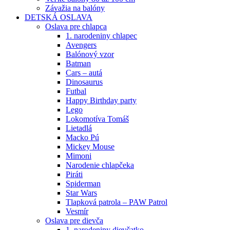
Závažia na balóny
DETSKÁ OSLAVA
Oslava pre chlapca
1. narodeniny chlapec
Avengers
Balónový vzor
Batman
Cars – autá
Dinosaurus
Futbal
Happy Birthday party
Lego
Lokomotíva Tomáš
Lietadlá
Macko Pú
Mickey Mouse
Mimoni
Narodenie chlapčeka
Piráti
Spiderman
Star Wars
Tlapková patrola – PAW Patrol
Vesmír
Oslava pre dievča
1. narodeniny dievčatko