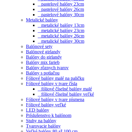
pastelové balóny 23cm
pastelové balóny 26cm
pastelové balóny 30cm
Metalické balóny
metalické balóny 13cm
metalické balóny 23cm
metalické balóny 26cm
metalické balóny 30cm
Balónové sety
Balónové girlandy
Balóny do girlandy
Balóny mix farieb
Balóny rôznych tvarov
Balóny s potlačou
Fóliové balóny malé na paličku
Fóliové balóny v tvare čísla
fóliové číselné balóny malé
fóliové číselné balóny veľké
Fóliové balóny v tvare písmena
Fóliové balóny veľké
LED balóny
Príslušenstvo k balónom
Stuhy na balóny
Tvarovacie balóny
Veľké balóny 80 až 100 cm