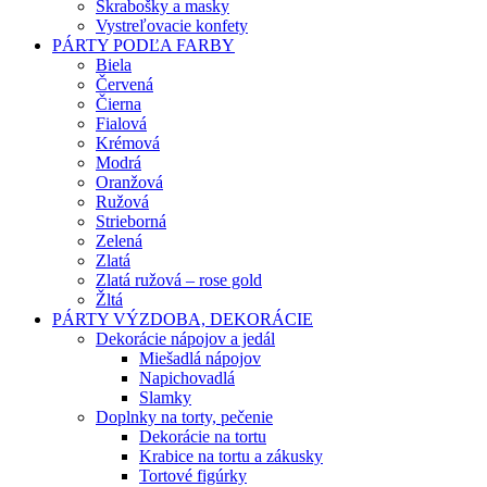
Škrabošky a masky
Vystreľovacie konfety
PÁRTY PODĽA FARBY
Biela
Červená
Čierna
Fialová
Krémová
Modrá
Oranžová
Ružová
Strieborná
Zelená
Zlatá
Zlatá ružová – rose gold
Žltá
PÁRTY VÝZDOBA, DEKORÁCIE
Dekorácie nápojov a jedál
Miešadlá nápojov
Napichovadlá
Slamky
Doplnky na torty, pečenie
Dekorácie na tortu
Krabice na tortu a zákusky
Tortové figúrky