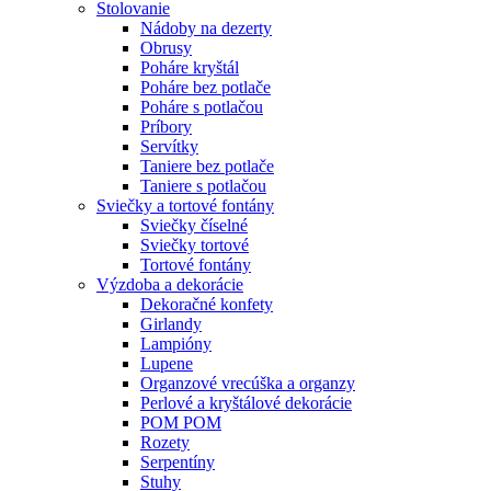
Stolovanie
Nádoby na dezerty
Obrusy
Poháre kryštál
Poháre bez potlače
Poháre s potlačou
Príbory
Servítky
Taniere bez potlače
Taniere s potlačou
Sviečky a tortové fontány
Sviečky číselné
Sviečky tortové
Tortové fontány
Výzdoba a dekorácie
Dekoračné konfety
Girlandy
Lampióny
Lupene
Organzové vrecúška a organzy
Perlové a kryštálové dekorácie
POM POM
Rozety
Serpentíny
Stuhy