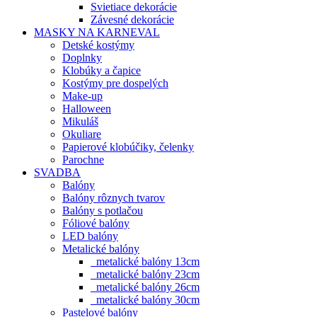
Svietiace dekorácie
Závesné dekorácie
MASKY NA KARNEVAL
Detské kostýmy
Doplnky
Klobúky a čapice
Kostýmy pre dospelých
Make-up
Halloween
Mikuláš
Okuliare
Papierové klobúčiky, čelenky
Parochne
SVADBA
Balóny
Balóny rôznych tvarov
Balóny s potlačou
Fóliové balóny
LED balóny
Metalické balóny
metalické balóny 13cm
metalické balóny 23cm
metalické balóny 26cm
metalické balóny 30cm
Pastelové balóny