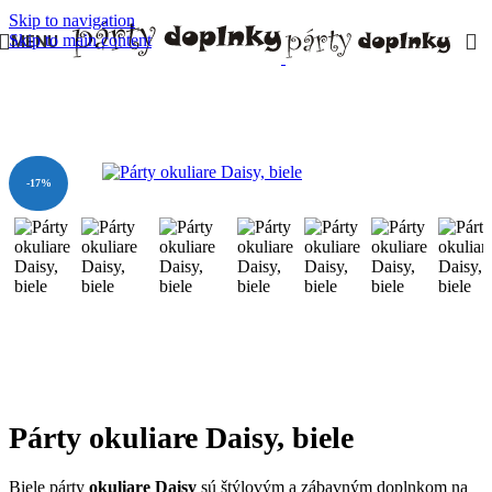
Skip to navigation
Skip to main content
MENU
Domov
/
PÁRTY DOPLNKY
/
Okuliare
-17%
Párty okuliare Daisy, biele
Biele párty
okuliare Daisy
sú štýlovým a zábavným doplnkom na