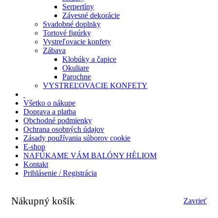
Serpertíny
Závesné dekorácie
Svadobné doplnky
Tortové figúrky
Vystreľovacie konfety
Zábava
Klobúky a čapice
Okuliare
Parochne
VYSTREĽOVACIE KONFETY
Všetko o nákupe
Doprava a platba
Obchodné podmienky
Ochrana osobných údajov
Zásady používania súborov cookie
E-shop
NAFÚKAME VÁM BALÓNY HÉLIOM
Kontakt
Prihlásenie / Registrácia
Nákupný košík
Zavrieť