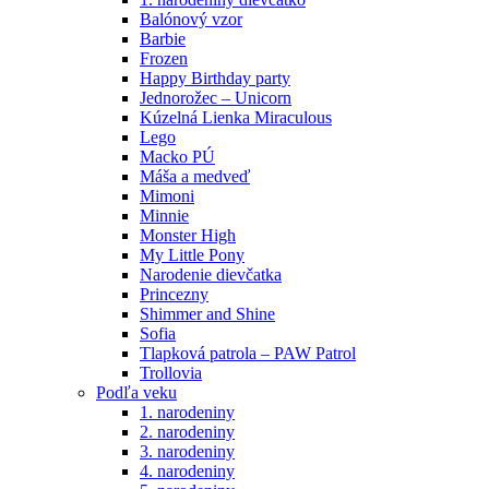
Balónový vzor
Barbie
Frozen
Happy Birthday party
Jednorožec – Unicorn
Kúzelná Lienka Miraculous
Lego
Macko PÚ
Máša a medveď
Mimoni
Minnie
Monster High
My Little Pony
Narodenie dievčatka
Princezny
Shimmer and Shine
Sofia
Tlapková patrola – PAW Patrol
Trollovia
Podľa veku
1. narodeniny
2. narodeniny
3. narodeniny
4. narodeniny