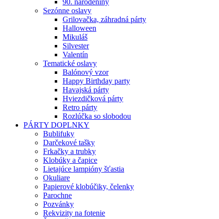
90. narodeniny
Sezónne oslavy
Grilovačka, záhradná párty
Halloween
Mikuláš
Silvester
Valentín
Tematické oslavy
Balónový vzor
Happy Birthday party
Havajská párty
Hviezdičková párty
Retro párty
Rozlúčka so slobodou
PÁRTY DOPLNKY
Bublifuky
Darčekové tašky
Frkačky a trubky
Klobúky a čapice
Lietajúce lampióny šťastia
Okuliare
Papierové klobúčiky, čelenky
Parochne
Pozvánky
Rekvizity na fotenie