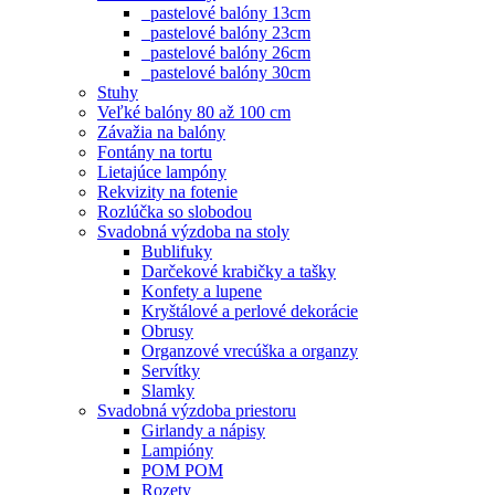
pastelové balóny 13cm
pastelové balóny 23cm
pastelové balóny 26cm
pastelové balóny 30cm
Stuhy
Veľké balóny 80 až 100 cm
Závažia na balóny
Fontány na tortu
Lietajúce lampóny
Rekvizity na fotenie
Rozlúčka so slobodou
Svadobná výzdoba na stoly
Bublifuky
Darčekové krabičky a tašky
Konfety a lupene
Kryštálové a perlové dekorácie
Obrusy
Organzové vrecúška a organzy
Servítky
Slamky
Svadobná výzdoba priestoru
Girlandy a nápisy
Lampióny
POM POM
Rozety