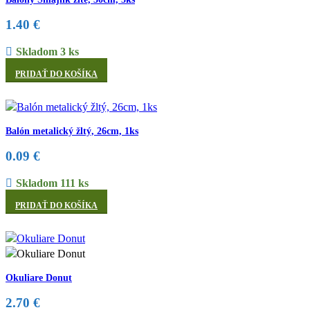
1.40
€
Skladom 3 ks
PRIDAŤ DO KOŠÍKA
Balón metalický žltý, 26cm, 1ks
0.09
€
Skladom 111 ks
PRIDAŤ DO KOŠÍKA
Okuliare Donut
2.70
€