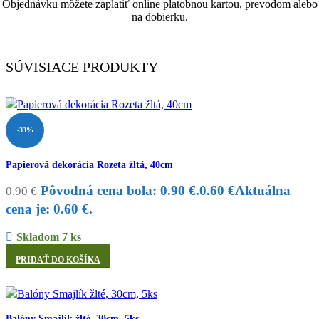
Objednávku môžete zaplatiť online platobnou kartou, prevodom alebo
na dobierku.
SÚVISIACE PRODUKTY
-33%
Papierová dekorácia Rozeta žltá, 40cm
Pôvodná cena bola: 0.90 €.
0.60
€
Aktuálna
0.90
€
cena je: 0.60 €.
Skladom 7 ks
PRIDAŤ DO KOŠÍKA
Balóny Smajlík žlté, 30cm, 5ks