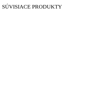
SÚVISIACE PRODUKTY
-22%
Servítky 60. narodeniny, biele, 33x33cm, 20ks