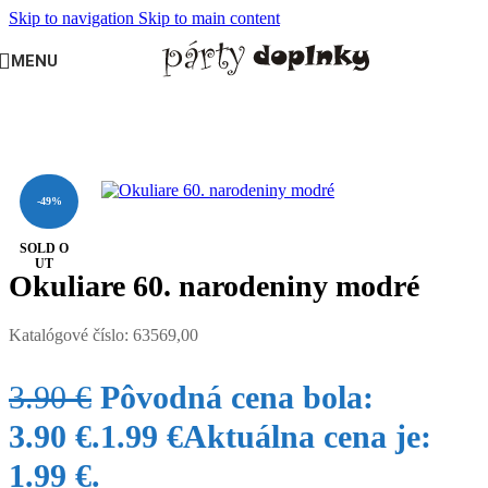
Skip to navigation
Skip to main content
MENU
Domov
/
OSLAVY A PÁRTY
/
Jubileá
/
60. narodeniny
-49%
SOLD O
UT
Okuliare 60. narodeniny modré
Katalógové číslo:
63569,00
3.90
€
Pôvodná cena bola:
3.90 €.
1.99
€
Aktuálna cena je:
1.99 €.