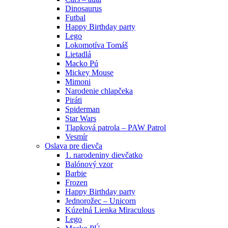
Dinosaurus
Futbal
Happy Birthday party
Lego
Lokomotíva Tomáš
Lietadlá
Macko Pú
Mickey Mouse
Mimoni
Narodenie chlapčeka
Piráti
Spiderman
Star Wars
Tlapková patrola – PAW Patrol
Vesmír
Oslava pre dievča
1. narodeniny dievčatko
Balónový vzor
Barbie
Frozen
Happy Birthday party
Jednorožec – Unicorn
Kúzelná Lienka Miraculous
Lego