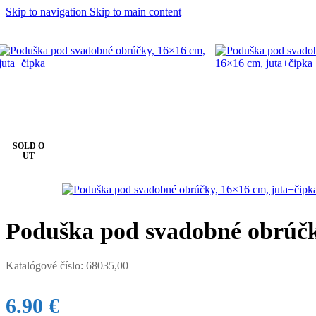
Skip to navigation
Skip to main content
Domov
/
SVADBA
/
Svadobné doplnky
/
Poduška pod svadobné obr
SOLD O
UT
Poduška pod svadobné obrúčk
Katalógové číslo:
68035,00
6.90
€