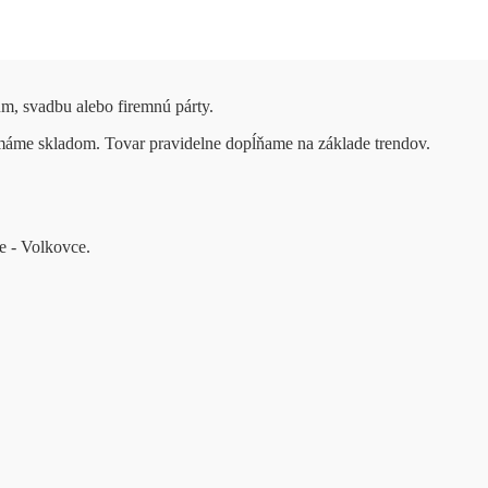
um, svadbu alebo firemnú párty.
 máme skladom. Tovar pravidelne dopĺňame na základe trendov.
e - Volkovce.