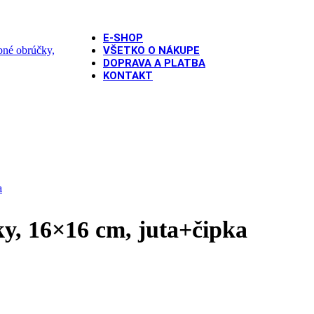
E-SHOP
VŠETKO O NÁKUPE
DOPRAVA A PLATBA
KONTAKT
účky, 16×16 cm, juta+čipka
y, 16×16 cm, juta+čipka