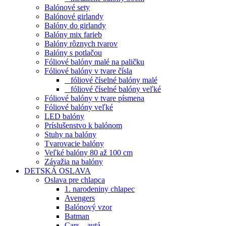
Balónové sety
Balónové girlandy
Balóny do girlandy
Balóny mix farieb
Balóny rôznych tvarov
Balóny s potlačou
Fóliové balóny malé na paličku
Fóliové balóny v tvare čísla
fóliové číselné balóny malé
fóliové číselné balóny veľké
Fóliové balóny v tvare písmena
Fóliové balóny veľké
LED balóny
Príslušenstvo k balónom
Stuhy na balóny
Tvarovacie balóny
Veľké balóny 80 až 100 cm
Závažia na balóny
DETSKÁ OSLAVA
Oslava pre chlapca
1. narodeniny chlapec
Avengers
Balónový vzor
Batman
Cars – autá