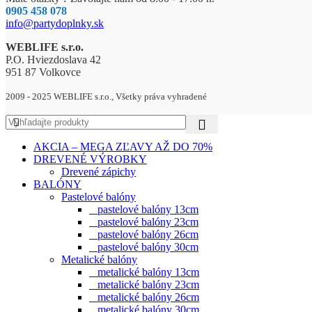
0905 458 078
info@partydoplnky.sk
WEBLIFE s.r.o.
P.O. Hviezdoslava 42
951 87 Volkovce
2009 - 2025 WEBLIFE s.r.o., Všetky práva vyhradené
AKCIA – MEGA ZĽAVY AŽ DO 70%
DREVENÉ VÝROBKY
Drevené zápichy
BALÓNY
Pastelové balóny
pastelové balóny 13cm
pastelové balóny 23cm
pastelové balóny 26cm
pastelové balóny 30cm
Metalické balóny
metalické balóny 13cm
metalické balóny 23cm
metalické balóny 26cm
metalické balóny 30cm