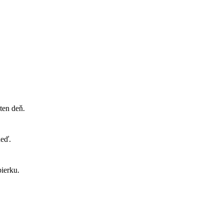
ten deň.
neď.
ierku.