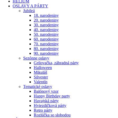
HÉLIUM
OSLAVY A PÁRTY
Jubileá
18. narodeniny
20. narodeniny
30. narodeniny
40. narodeniny
50. narodeniny
60. narodeniny
70. narodeniny
80. narodeniny
90. narodeniny
Sezónne oslavy
Grilovačka, záhradná párty
Halloween
Mikuláš
Silvester
Valentín
Tematické oslavy
Balónový vzor
Happy Birthday party
Havajská párty
Hviezdičková párty
Retro párty
Rozlúčka so slobodou