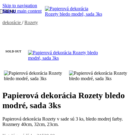
Skip to navigation
Skip to main content
MENU
Domov
/
PÁRTY VÝZDOBA, DEKORÁCIE
/
Výzdoba a
dekorácie
/
Rozety
SOLD OUT
Papierová dekorácia Rozety bledo
modré, sada 3ks
Papierová dekorácia Rozety v sade sú 3 ks, bledo modrej farby.
Rozmery 40cm, 32cm, 23cm.