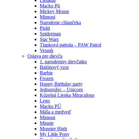
Lietadlá
Macko Pú
Mickey Mouse
Mimoni
Narodenie chlapčeka
Piráti
Spiderman
Star Wars
Tlapková patrola – PAW Patrol
Vesmír
Oslava pre dievča
1. narodeniny dievčatko
Balónový vzor
Barbie
Frozen
Happy Birthday party
Jednorožec – Unicorn
Kúzelná Lienka Miraculous
Lego
Macko PÚ
Máša a medveď
Mimoni
Minnie
Monster High
My Little Pony