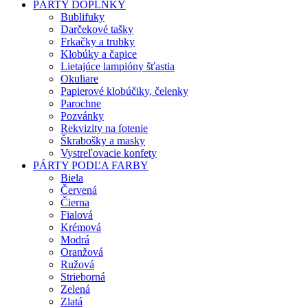
PÁRTY DOPLNKY
Bublifuky
Darčekové tašky
Frkačky a trubky
Klobúky a čapice
Lietajúce lampióny šťastia
Okuliare
Papierové klobúčiky, čelenky
Parochne
Pozvánky
Rekvizity na fotenie
Škrabošky a masky
Vystreľovacie konfety
PÁRTY PODĽA FARBY
Biela
Červená
Čierna
Fialová
Krémová
Modrá
Oranžová
Ružová
Strieborná
Zelená
Zlatá