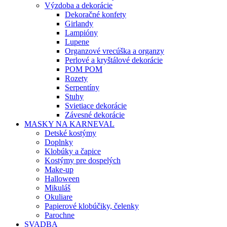
Výzdoba a dekorácie
Dekoračné konfety
Girlandy
Lampióny
Lupene
Organzové vrecúška a organzy
Perlové a kryštálové dekorácie
POM POM
Rozety
Serpentíny
Stuhy
Svietiace dekorácie
Závesné dekorácie
MASKY NA KARNEVAL
Detské kostýmy
Doplnky
Klobúky a čapice
Kostýmy pre dospelých
Make-up
Halloween
Mikuláš
Okuliare
Papierové klobúčiky, čelenky
Parochne
SVADBA