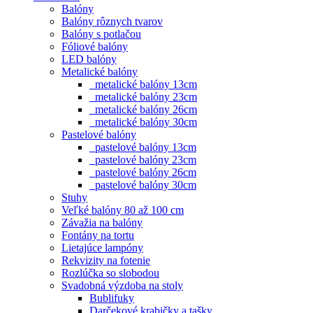
Balóny
Balóny rôznych tvarov
Balóny s potlačou
Fóliové balóny
LED balóny
Metalické balóny
metalické balóny 13cm
metalické balóny 23cm
metalické balóny 26cm
metalické balóny 30cm
Pastelové balóny
pastelové balóny 13cm
pastelové balóny 23cm
pastelové balóny 26cm
pastelové balóny 30cm
Stuhy
Veľké balóny 80 až 100 cm
Závažia na balóny
Fontány na tortu
Lietajúce lampóny
Rekvizity na fotenie
Rozlúčka so slobodou
Svadobná výzdoba na stoly
Bublifuky
Darčekové krabičky a tašky