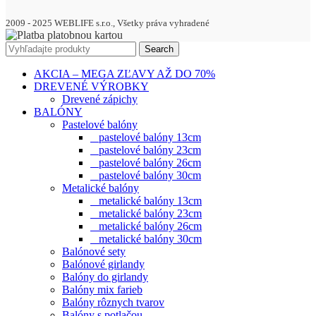
2009 - 2025 WEBLIFE s.r.o., Všetky práva vyhradené
Search
AKCIA – MEGA ZĽAVY AŽ DO 70%
DREVENÉ VÝROBKY
Drevené zápichy
BALÓNY
Pastelové balóny
pastelové balóny 13cm
pastelové balóny 23cm
pastelové balóny 26cm
pastelové balóny 30cm
Metalické balóny
metalické balóny 13cm
metalické balóny 23cm
metalické balóny 26cm
metalické balóny 30cm
Balónové sety
Balónové girlandy
Balóny do girlandy
Balóny mix farieb
Balóny rôznych tvarov
Balóny s potlačou