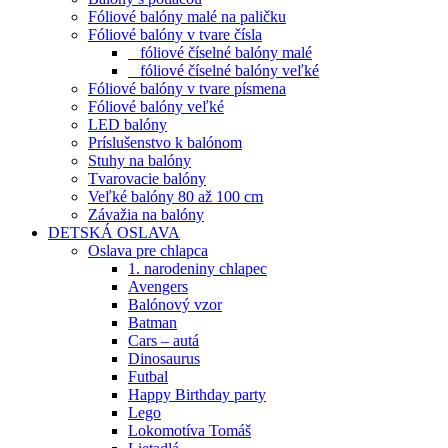
Fóliové balóny malé na paličku
Fóliové balóny v tvare čísla
fóliové číselné balóny malé
fóliové číselné balóny veľké
Fóliové balóny v tvare písmena
Fóliové balóny veľké
LED balóny
Príslušenstvo k balónom
Stuhy na balóny
Tvarovacie balóny
Veľké balóny 80 až 100 cm
Závažia na balóny
DETSKÁ OSLAVA
Oslava pre chlapca
1. narodeniny chlapec
Avengers
Balónový vzor
Batman
Cars – autá
Dinosaurus
Futbal
Happy Birthday party
Lego
Lokomotíva Tomáš