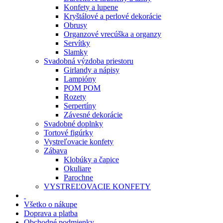
Konfety a lupene
Kryštálové a perlové dekorácie
Obrusy
Organzové vrecúška a organzy
Servítky
Slamky
Svadobná výzdoba priestoru
Girlandy a nápisy
Lampióny
POM POM
Rozety
Serpertíny
Závesné dekorácie
Svadobné doplnky
Tortové figúrky
Vystreľovacie konfety
Zábava
Klobúky a čapice
Okuliare
Parochne
VYSTREĽOVACIE KONFETY
Všetko o nákupe
Doprava a platba
Obchodné podmienky