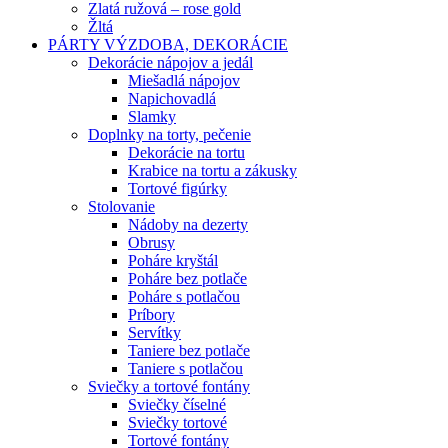
Zlatá ružová – rose gold
Žltá
PÁRTY VÝZDOBA, DEKORÁCIE
Dekorácie nápojov a jedál
Miešadlá nápojov
Napichovadlá
Slamky
Doplnky na torty, pečenie
Dekorácie na tortu
Krabice na tortu a zákusky
Tortové figúrky
Stolovanie
Nádoby na dezerty
Obrusy
Poháre kryštál
Poháre bez potlače
Poháre s potlačou
Príbory
Servítky
Taniere bez potlače
Taniere s potlačou
Sviečky a tortové fontány
Sviečky číselné
Sviečky tortové
Tortové fontány