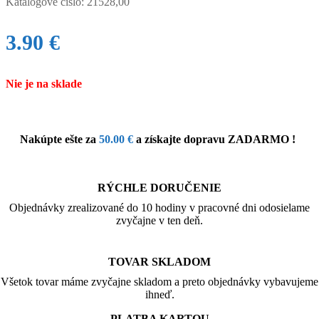
Katalógové číslo:
21528,00
3.90
€
Nie je na sklade
Nakúpte ešte za
50.00
€
a získajte dopravu ZADARMO !
RÝCHLE DORUČENIE
Objednávky zrealizované do 10 hodiny v pracovné dni odosielame
zvyčajne v ten deň.
TOVAR SKLADOM
Všetok tovar máme zvyčajne skladom a preto objednávky vybavujeme
ihneď.
PLATBA KARTOU