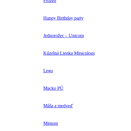
Frozen
Happy Birthday party
Jednorožec – Unicorn
Kúzelná Lienka Miraculous
Lego
Macko PÚ
Máša a medveď
Mimoni