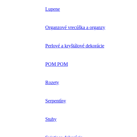
Lupene
Organzové vrecúška a organzy
Perlové a kryštálové dekorácie
POM POM
Rozety
Serpentíny
Stuhy