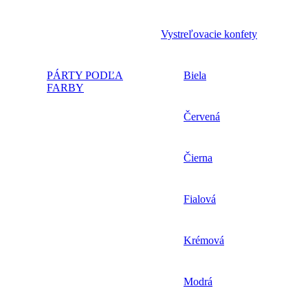
Vystreľovacie konfety
PÁRTY PODĽA
Biela
FARBY
Červená
Čierna
Fialová
Krémová
Modrá