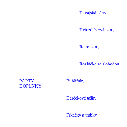
Havajská párty
Hviezdičková párty
Retro párty
Rozlúčka so slobodou
PÁRTY
Bublifuky
DOPLNKY
Darčekové tašky
Frkačky a trubky