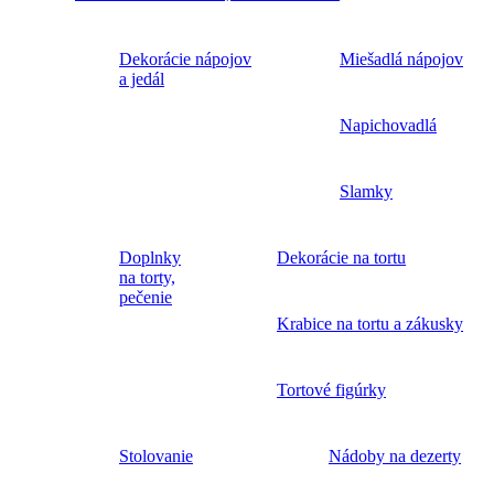
Dekorácie nápojov
Miešadlá nápojov
a jedál
Napichovadlá
Slamky
Doplnky
Dekorácie na tortu
na torty,
pečenie
Krabice na tortu a zákusky
Tortové figúrky
Stolovanie
Nádoby na dezerty