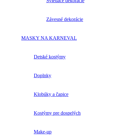
Svietiace dekorácie
Závesné dekorácie
MASKY NA KARNEVAL
Detské kostýmy
Doplnky
Klobúky a čapice
Kostýmy pre dospelých
Make-up