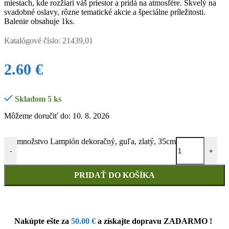
miestach, kde rozžiari váš priestor a pridá na atmosfére. Skvelý na
svadobné oslavy, rôzne tematické akcie a špeciálne príležitosti.
Balenie obsahuje 1ks.
Katalógové číslo:
21439,01
2.60
€
Skladom 5 ks
Môžeme doručiť do: 10. 8. 2026
množstvo Lampión dekoračný, guľa, zlatý, 35cm
-
+
PRIDAŤ DO KOŠÍKA
Nakúpte ešte za
50.00
€
a získajte dopravu ZADARMO !