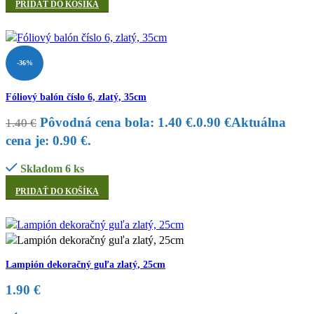
PRIDAŤ DO KOŠÍKA
-36%
Fóliový balón číslo 6, zlatý, 35cm
Pôvodná cena bola: 1.40 €.
0.90
€
Aktuálna
1.40
€
cena je: 0.90 €.
Skladom 6 ks
PRIDAŤ DO KOŠÍKA
Lampión dekoračný guľa zlatý, 25cm
1.90
€