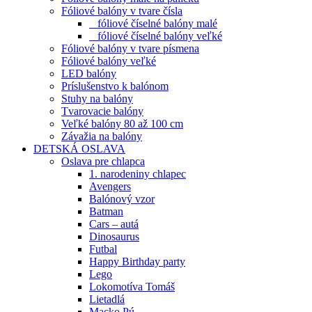
Fóliové balóny v tvare čísla
fóliové číselné balóny malé
fóliové číselné balóny veľké
Fóliové balóny v tvare písmena
Fóliové balóny veľké
LED balóny
Príslušenstvo k balónom
Stuhy na balóny
Tvarovacie balóny
Veľké balóny 80 až 100 cm
Závažia na balóny
DETSKÁ OSLAVA
Oslava pre chlapca
1. narodeniny chlapec
Avengers
Balónový vzor
Batman
Cars – autá
Dinosaurus
Futbal
Happy Birthday party
Lego
Lokomotíva Tomáš
Lietadlá
Macko Pú