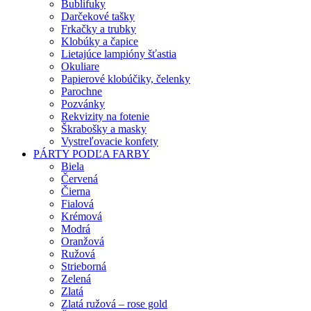
Bublifuky
Darčekové tašky
Frkačky a trubky
Klobúky a čapice
Lietajúce lampióny šťastia
Okuliare
Papierové klobúčiky, čelenky
Parochne
Pozvánky
Rekvizity na fotenie
Škrabošky a masky
Vystreľovacie konfety
PÁRTY PODĽA FARBY
Biela
Červená
Čierna
Fialová
Krémová
Modrá
Oranžová
Ružová
Strieborná
Zelená
Zlatá
Zlatá ružová – rose gold