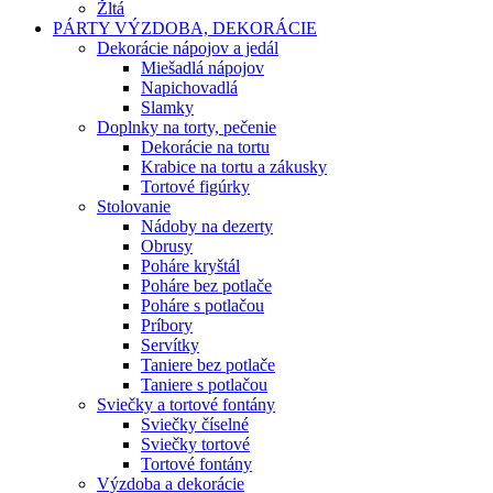
Žltá
PÁRTY VÝZDOBA, DEKORÁCIE
Dekorácie nápojov a jedál
Miešadlá nápojov
Napichovadlá
Slamky
Doplnky na torty, pečenie
Dekorácie na tortu
Krabice na tortu a zákusky
Tortové figúrky
Stolovanie
Nádoby na dezerty
Obrusy
Poháre kryštál
Poháre bez potlače
Poháre s potlačou
Príbory
Servítky
Taniere bez potlače
Taniere s potlačou
Sviečky a tortové fontány
Sviečky číselné
Sviečky tortové
Tortové fontány
Výzdoba a dekorácie