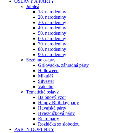
OSLAVY A PÁRTY
Jubileá
18. narodeniny
20. narodeniny
30. narodeniny
40. narodeniny
50. narodeniny
60. narodeniny
70. narodeniny
80. narodeniny
90. narodeniny
Sezónne oslavy
Grilovačka, záhradná párty
Halloween
Mikuláš
Silvester
Valentín
Tematické oslavy
Balónový vzor
Happy Birthday party
Havajská párty
Hviezdičková párty
Retro párty
Rozlúčka so slobodou
PÁRTY DOPLNKY