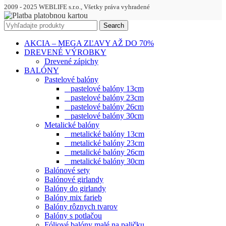
2009 - 2025 WEBLIFE s.r.o., Všetky práva vyhradené
Search
AKCIA – MEGA ZĽAVY AŽ DO 70%
DREVENÉ VÝROBKY
Drevené zápichy
BALÓNY
Pastelové balóny
pastelové balóny 13cm
pastelové balóny 23cm
pastelové balóny 26cm
pastelové balóny 30cm
Metalické balóny
metalické balóny 13cm
metalické balóny 23cm
metalické balóny 26cm
metalické balóny 30cm
Balónové sety
Balónové girlandy
Balóny do girlandy
Balóny mix farieb
Balóny rôznych tvarov
Balóny s potlačou
Fóliové balóny malé na paličku