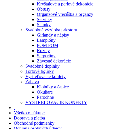
Kryštálové a perlové dekorácie
Obrusy
Organzové vrecúška a organzy
Servítky
Slamky
Svadobná výzdoba priestoru
Girlandy a nápisy
Lampióny
POM POM
Rozety
Serpertíny
Závesné dekorácie
Svadobné doplnky
Tortové figúrky
Vystreľovacie konfety
Zábava
Klobúky a čapice
Okuliare
Parochne
VYSTREĽOVACIE KONFETY
Všetko o nákupe
Doprava a platba
Obchodné podmienky
Ochrana osobných údajov