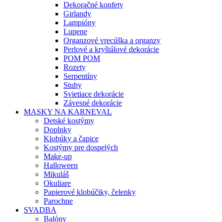
Dekoračné konfety
Girlandy
Lampióny
Lupene
Organzové vrecúška a organzy
Perlové a kryštálové dekorácie
POM POM
Rozety
Serpentíny
Stuhy
Svietiace dekorácie
Závesné dekorácie
MASKY NA KARNEVAL
Detské kostýmy
Doplnky
Klobúky a čapice
Kostýmy pre dospelých
Make-up
Halloween
Mikuláš
Okuliare
Papierové klobúčiky, čelenky
Parochne
SVADBA
Balóny