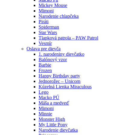
Mickey Mouse
Mimoni
Narodenie chlapčeka
Piráti
Spiderman
Star Wars
Tlapková patrola – PAW Patrol
Vesmír
Oslava pre dievča
1. narodeniny dievčatko
Balónový vzor
Barbie
Frozen
Happy Birthday party
Jednorožec – Unicorn
Kúzelná Lienka Miraculous
Lego
Macko PÚ
Máša a medveď
Mimoni
Minnie
Monster High
My Little Pony
Narodenie dievčatka