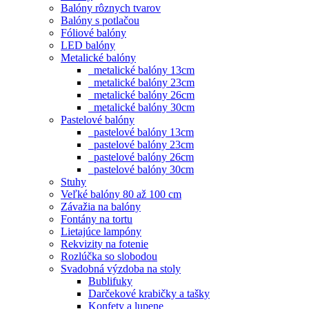
Balóny rôznych tvarov
Balóny s potlačou
Fóliové balóny
LED balóny
Metalické balóny
metalické balóny 13cm
metalické balóny 23cm
metalické balóny 26cm
metalické balóny 30cm
Pastelové balóny
pastelové balóny 13cm
pastelové balóny 23cm
pastelové balóny 26cm
pastelové balóny 30cm
Stuhy
Veľké balóny 80 až 100 cm
Závažia na balóny
Fontány na tortu
Lietajúce lampóny
Rekvizity na fotenie
Rozlúčka so slobodou
Svadobná výzdoba na stoly
Bublifuky
Darčekové krabičky a tašky
Konfety a lupene