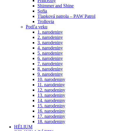
Princezny
Shimmer and Shine
Sofia
Tlapková patrola – PAW Patrol
Trollovia
Podľa veku
1. narodeniny
2. narodeniny
3. narodeniny
4. narodeniny
5. narodeniny
6. narodeniny
7. narodeniny
8. narodeniny
9. narodeniny
10. narodeniny
11. narodeniny
12. narodeniny
13. narodeniny
14. narodeniny
15. narodeniny
16. narodeniny
17. narodeniny
18. narodeniny
HÉLIUM