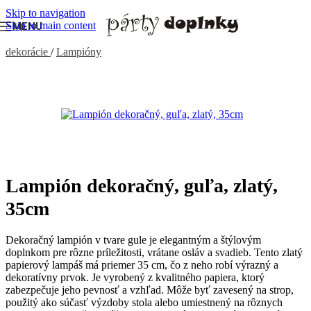
Skip to navigation
Skip to main content
MENU
Domov
/
PÁRTY VÝZDOBA, DEKORÁCIE
/
Výzdoba a
dekorácie
/
Lampióny
Lampión dekoračný, guľa, zlatý,
35cm
Dekoračný lampión v tvare gule je elegantným a štýlovým
doplnkom pre rôzne príležitosti, vrátane osláv a svadieb. Tento zlatý
papierový lampáš má priemer 35 cm, čo z neho robí výrazný a
dekoratívny prvok. Je vyrobený z kvalitného papiera, ktorý
zabezpečuje jeho pevnosť a vzhľad. Môže byť zavesený na strop,
použitý ako súčasť výzdoby stola alebo umiestnený na rôznych