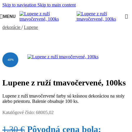
Skip to navigation
Skip to main content
MENU
Domov
/
PÁRTY VÝZDOBA, DEKORÁCIE
/
Výzdoba a
dekorácie
/
Lupene
-43%
Lupene z ruží tmavočervené, 100ks
Lupene z ruží tmavočervené farby sú krásnou dekoráciou na stoly
alebo priestoru. Balenie obsahuje 100 ks.
Katalógové číslo:
68005,02
1.30
€
Pôvodná cena bola: