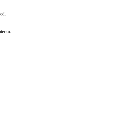
neď.
ierku.