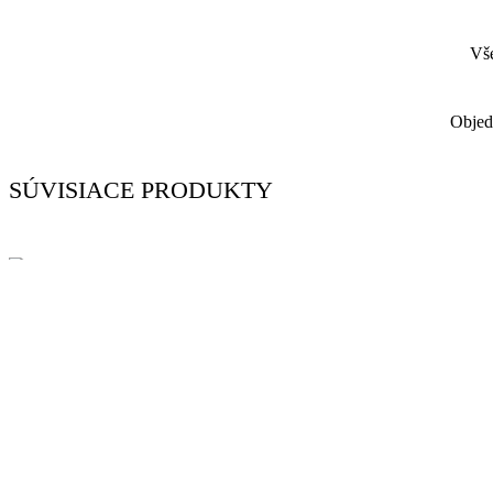
Vše
Objed
SÚVISIACE PRODUKTY
Fóliový balón Happy Birthday, 45cm
3.20
€
Skladom 2 ks
PRIDAŤ DO KOŠÍKA
Balón Happy Birthday Párty, mix farieb, 30cm, 5ks