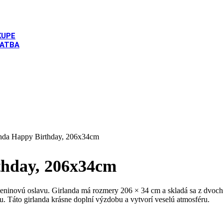
KUPE
LATBA
party
/
Balónová girlanda Happy Birthday, 206x34cm
thday, 206x34cm
inovú oslavu. Girlanda má rozmery 206 × 34 cm a skladá sa z dvoch ča
 Táto girlanda krásne doplní výzdobu a vytvorí veselú atmosféru.