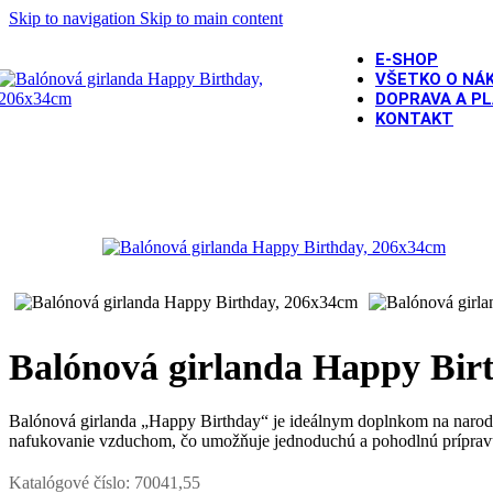
Skip to navigation
Skip to main content
E-SHOP
VŠETKO O NÁ
DOPRAVA A P
KONTAKT
Domov
/
OSLAVY A PÁRTY
/
Tematické oslavy
/
Happy Birthday 
Balónová girlanda Happy Bir
Balónová girlanda „Happy Birthday“ je ideálnym doplnkom na naroden
nafukovanie vzduchom, čo umožňuje jednoduchú a pohodlnú prípravu.
Katalógové číslo:
70041,55