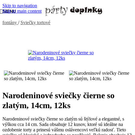
Skip to navigation
Skip to main content
MENU
Domov
/
PÁRTY VÝZDOBA, DEKORÁCIE
/
Sviečky a tortové
fontány
/
Sviečky tortové
Narodeninové sviečky čierne so
zlatým, 14cm, 12ks
Narodeninové sviečky čierne so zlatým sú štýlové a elegantné, s
výškou cca 14 cm. Sada obsahuje 12 kusov, ktoré sú ideálne na
ozdobenie torty a prinesú vášmu oslávencovi veľkú radosť. Tieto