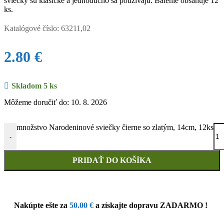
sviečky sú klasické a jednoducho sa používajú. Balenie obsahuje 12
ks.
Katalógové číslo:
63211,02
2.80
€
Skladom 5 ks
Môžeme doručiť do: 10. 8. 2026
množstvo Narodeninové sviečky čierne so zlatým, 14cm, 12ks
-
PRIDAŤ DO KOŠÍKA
Nakúpte ešte za
50.00
€
a získajte dopravu ZADARMO !