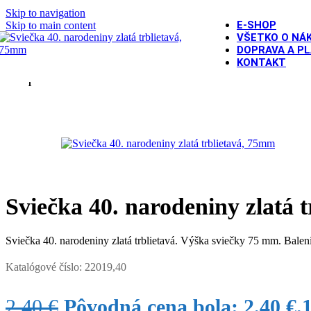
Skip to navigation
E-SHOP
Skip to main content
-34%
VŠETKO O NÁ
DOPRAVA A P
KONTAKT
Domov
/
OSLAVY A PÁRTY
/
Jubileá
/
40. narodeniny
/
Sviečka 40
SOLD OU
T
Sviečka 40. narodeniny zlatá 
Sviečka 40. narodeniny zlatá trblietavá. Výška sviečky 75 mm. Baleni
Katalógové číslo:
22019,40
2.40
€
Pôvodná cena bola: 2.40 €.