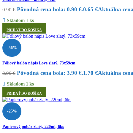
Pôvodná cena bola: 0.90 €.
0.65
€
Aktuálna cena 
0.90
€
Skladom 1 ks
PRIDAŤ DO KOŠÍKA
-56%
Fóliový balón nápis Love zlatý, 73x59cm
Pôvodná cena bola: 3.90 €.
1.70
€
Aktuálna cena 
3.90
€
Skladom 1 ks
PRIDAŤ DO KOŠÍKA
-25%
Papierový pohár zlatý, 220ml, 6ks