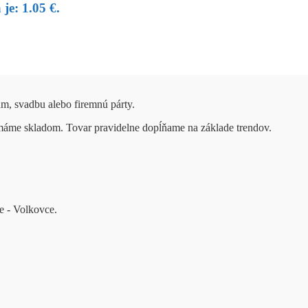
je: 1.05 €.
um, svadbu alebo firemnú párty.
 máme skladom. Tovar pravidelne dopĺňame na základe trendov.
e - Volkovce.