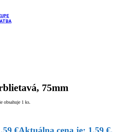
KUPE
LATBA
. narodeniny zlatá trblietavá, 75mm
trblietavá, 75mm
e obsahuje 1 ks.
1.59
€
Aktuálna cena je: 1.59 €.