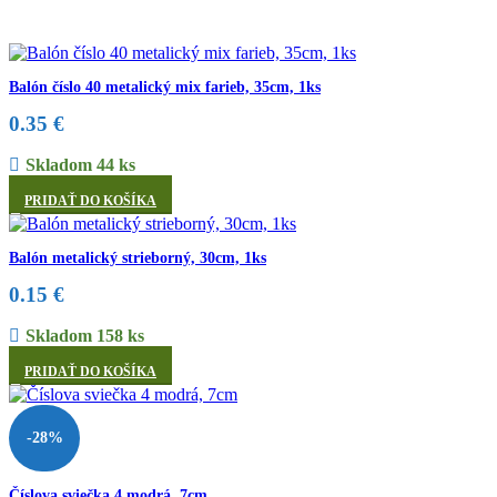
Balón číslo 40 metalický mix farieb, 35cm, 1ks
0.35
€
Skladom 44 ks
PRIDAŤ DO KOŠÍKA
Balón metalický strieborný, 30cm, 1ks
0.15
€
Skladom 158 ks
PRIDAŤ DO KOŠÍKA
-28%
Číslova sviečka 4 modrá, 7cm