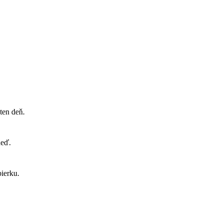
ten deň.
neď.
ierku.