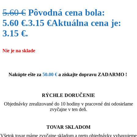
5.60
€
Pôvodná cena bola:
5.60 €.
3.15
€
Aktuálna cena je:
3.15 €.
Nie je na sklade
Nakúpte ešte za
50.00
€
a získajte dopravu ZADARMO !
RÝCHLE DORUČENIE
Objednávky zrealizované do 10 hodiny v pracovné dni odosielame
zvyčajne v ten deň.
TOVAR SKLADOM
Všetok tovar máme zvyčajne skladom a preto objednávky vybavujeme