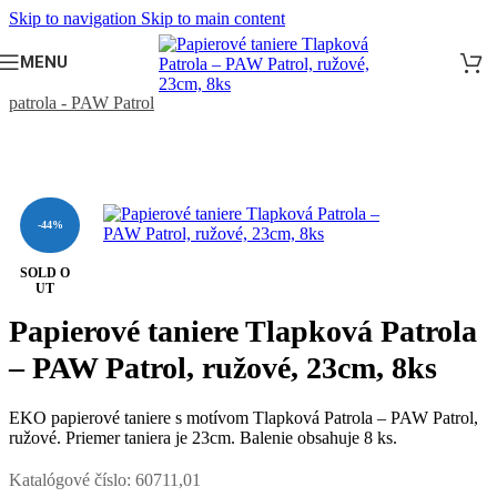
Skip to navigation
Skip to main content
MENU
Domov
/
DETSKÁ OSLAVA
/
Oslava pre dievča
/
Tlapková
patrola - PAW Patrol
-44%
SOLD O
UT
Papierové taniere Tlapková Patrola
– PAW Patrol, ružové, 23cm, 8ks
EKO papierové taniere s motívom Tlapková Patrola – PAW Patrol,
ružové. Priemer taniera je 23cm. Balenie obsahuje 8 ks.
Katalógové číslo:
60711,01