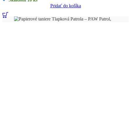
Pridať do košíka
Internetový obchod s párty doplnkami pre každú oslavu, párty,
jubileum, svadbu alebo firemnú párty.
V našej ponuke nájdete viac ako 1800 druhov párty doplnkov,
ktoré máme skladom. Tovar pravidelne dopĺňame na základe
trendov.
NAFÚKAME VÁM BALÓNY HÉLIOM
U nás zakúpené balóny vám vieme nafúkať héliom na našej
prevádzke - Volkovce.
Viac informácii