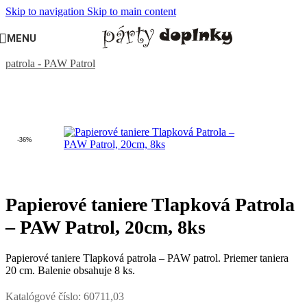
Skip to navigation
Skip to main content
MENU
Domov
/
DETSKÁ OSLAVA
/
Oslava pre chlapca
/
Tlapková
patrola - PAW Patrol
-36%
Papierové taniere Tlapková Patrola
– PAW Patrol, 20cm, 8ks
Papierové taniere Tlapková patrola – PAW patrol. Priemer taniera
20 cm. Balenie obsahuje 8 ks.
Katalógové číslo:
60711,03