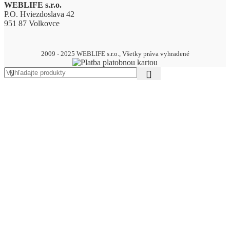
WEBLIFE s.r.o.
P.O. Hviezdoslava 42
951 87 Volkovce
2009 - 2025 WEBLIFE s.r.o., Všetky práva vyhradené
AKCIA – MEGA ZĽAVY AŽ DO 70%
DREVENÉ VÝROBKY
Drevené zápichy
BALÓNY
Pastelové balóny
pastelové balóny 13cm
pastelové balóny 23cm
pastelové balóny 26cm
pastelové balóny 30cm
Metalické balóny
metalické balóny 13cm
metalické balóny 23cm
metalické balóny 26cm
metalické balóny 30cm
Balónové sety
Balónové girlandy