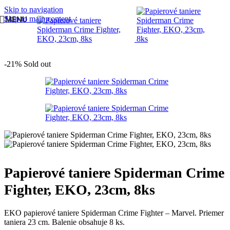
Skip to navigation
Skip to main content
MENU
Domov
/
DETSKÁ OSLAVA
/
Oslava pre chlapca
/
Spiderman
-21%
Sold out
Papierové taniere Spiderman Crime
Fighter, EKO, 23cm, 8ks
EKO papierové taniere Spiderman Crime Fighter – Marvel. Priemer
taniera 23 cm. Balenie obsahuje 8 ks.