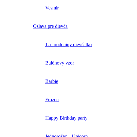
Vesmír
Oslava pre dievča
1. narodeniny dievčatko
Balónový vzor
Barbie
Frozen
Happy Birthday party
Jednorožec – Unicorn