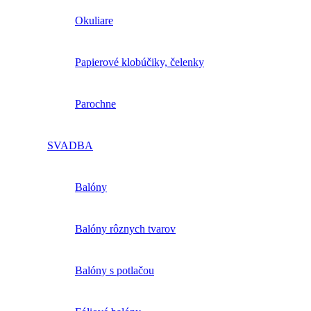
Okuliare
Papierové klobúčiky, čelenky
Parochne
SVADBA
Balóny
Balóny rôznych tvarov
Balóny s potlačou