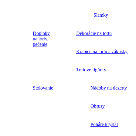
Slamky
Doplnky
Dekorácie na tortu
na torty,
pečenie
Krabice na tortu a zákusky
Tortové figúrky
Stolovanie
Nádoby na dezerty
Obrusy
Poháre kryštál