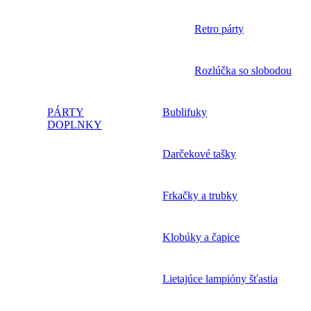
Retro párty
Rozlúčka so slobodou
PÁRTY
Bublifuky
DOPLNKY
Darčekové tašky
Frkačky a trubky
Klobúky a čapice
Lietajúce lampióny šťastia