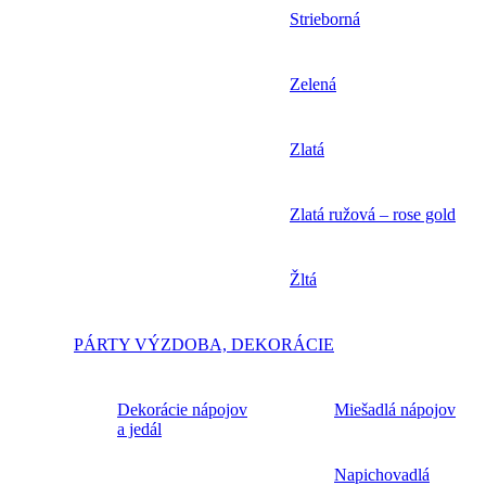
Strieborná
Zelená
Zlatá
Zlatá ružová – rose gold
Žltá
PÁRTY VÝZDOBA, DEKORÁCIE
Dekorácie nápojov
Miešadlá nápojov
a jedál
Napichovadlá