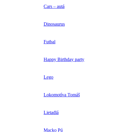
Cars – autá
Dinosaurus
Futbal
Happy Birthday party
Lego
Lokomotíva Tomáš
Lietadlá
Macko Pú