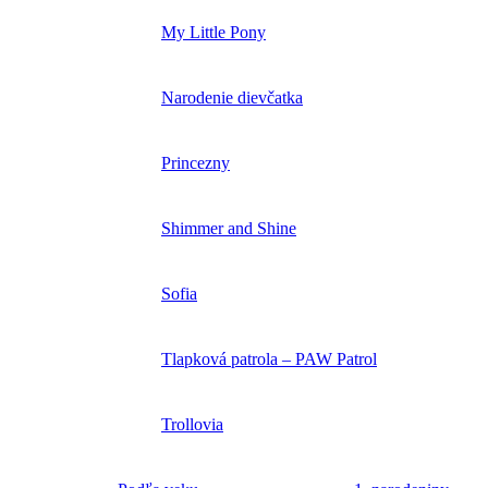
My Little Pony
Narodenie dievčatka
Princezny
Shimmer and Shine
Sofia
Tlapková patrola – PAW Patrol
Trollovia