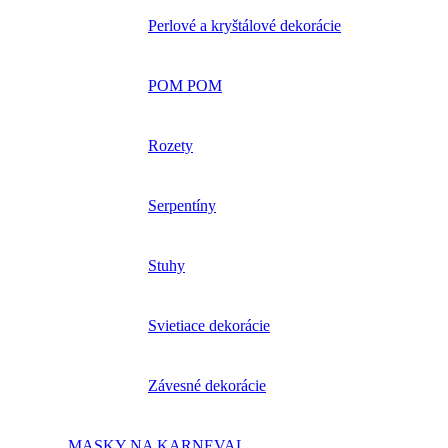
Perlové a kryštálové dekorácie
POM POM
Rozety
Serpentíny
Stuhy
Svietiace dekorácie
Závesné dekorácie
MASKY NA KARNEVAL