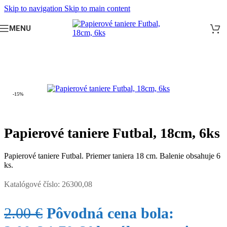
Skip to navigation
Skip to main content
MENU
Domov
/
DETSKÁ OSLAVA
/
Oslava pre chlapca
/
Futbal
-15%
Papierové taniere Futbal, 18cm, 6ks
Papierové taniere Futbal. Priemer taniera 18 cm. Balenie obsahuje 6
ks.
Katalógové číslo:
26300,08
2.00
€
Pôvodná cena bola: