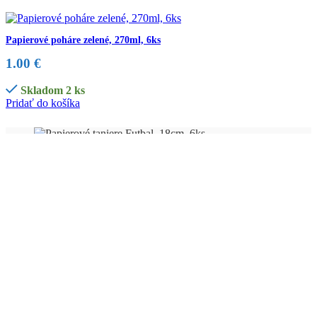
Papierové poháre zelené, 270ml, 6ks
1.00
€
Skladom 2 ks
Pridať do košíka
Internetový obchod s párty doplnkami pre každú oslavu, párty,
jubileum, svadbu alebo firemnú párty.
V našej ponuke nájdete viac ako 1800 druhov párty doplnkov,
ktoré máme skladom. Tovar pravidelne dopĺňame na základe
trendov.
NAFÚKAME VÁM BALÓNY HÉLIOM
U nás zakúpené balóny vám vieme nafúkať héliom na našej
prevádzke - Volkovce.