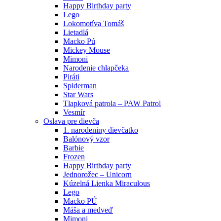
Happy Birthday party
Lego
Lokomotíva Tomáš
Lietadlá
Macko Pú
Mickey Mouse
Mimoni
Narodenie chlapčeka
Piráti
Spiderman
Star Wars
Tlapková patrola – PAW Patrol
Vesmír
Oslava pre dievča
1. narodeniny dievčatko
Balónový vzor
Barbie
Frozen
Happy Birthday party
Jednorožec – Unicorn
Kúzelná Lienka Miraculous
Lego
Macko PÚ
Máša a medveď
Mimoni