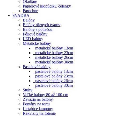
Okuliare
Papierové klobúčiky, čelenky
Parochne
SVADBA
Balóny
Balóny rôznych tvarov
Balóny s potlačou
Fóliové balóny
LED balóny
Metalické balóny
metalické balóny 13cm
metalické balóny 23cm
metalické balóny 26cm
metalické balóny 30cm
Pastelové balóny
pastelové balóny 13cm
pastelové balóny 23cm
pastelové balóny 26cm
pastelové balóny 30cm
Stuhy
Veľké balóny 80 až 100 cm
Závažia na balóny
Fontány na tortu
Lietajúce lampóny
Rekvizity na fotenie