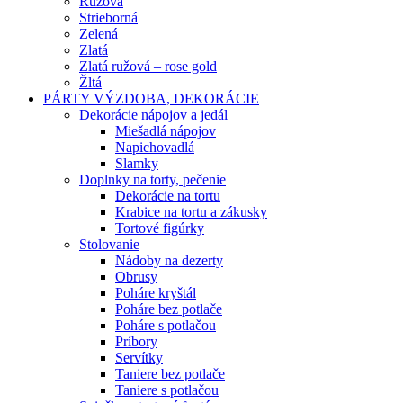
Ružová
Strieborná
Zelená
Zlatá
Zlatá ružová – rose gold
Žltá
PÁRTY VÝZDOBA, DEKORÁCIE
Dekorácie nápojov a jedál
Miešadlá nápojov
Napichovadlá
Slamky
Doplnky na torty, pečenie
Dekorácie na tortu
Krabice na tortu a zákusky
Tortové figúrky
Stolovanie
Nádoby na dezerty
Obrusy
Poháre kryštál
Poháre bez potlače
Poháre s potlačou
Príbory
Servítky
Taniere bez potlače
Taniere s potlačou