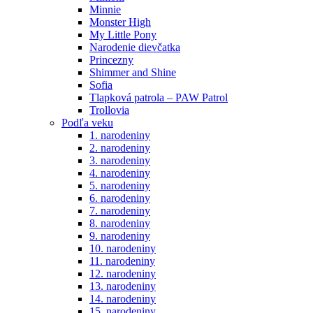
Minnie
Monster High
My Little Pony
Narodenie dievčatka
Princezny
Shimmer and Shine
Sofia
Tlapková patrola – PAW Patrol
Trollovia
Podľa veku
1. narodeniny
2. narodeniny
3. narodeniny
4. narodeniny
5. narodeniny
6. narodeniny
7. narodeniny
8. narodeniny
9. narodeniny
10. narodeniny
11. narodeniny
12. narodeniny
13. narodeniny
14. narodeniny
15. narodeniny