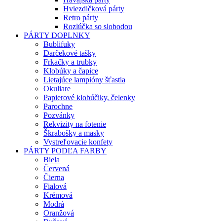
Hviezdičková párty
Retro párty
Rozlúčka so slobodou
PÁRTY DOPLNKY
Bublifuky
Darčekové tašky
Frkačky a trubky
Klobúky a čapice
Lietajúce lampióny šťastia
Okuliare
Papierové klobúčiky, čelenky
Parochne
Pozvánky
Rekvizity na fotenie
Škrabošky a masky
Vystreľovacie konfety
PÁRTY PODĽA FARBY
Biela
Červená
Čierna
Fialová
Krémová
Modrá
Oranžová