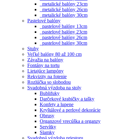
metalické balóny 23cm
metalické balóny 26cm
metalické balóny 30cm
Pastelové balóny
pastelové balóny 13cm
pastelové balóny 23cm
pastelové balóny 26cm
pastelové balóny 30cm
Stuhy
Veľké balóny 80 až 100 cm
Závažia na balóny
Fontány na tortu
Lietajúce lampóny
Rekvizity na fotenie
Rozlúčka so slobodou
Svadobná výzdoba na stoly
Bublifuky
Darčekové krabičky a tašky
Konfety a lupene
Kryštálové a perlové dekorácie
Obrusy
Organzové vrecúška a organzy
Servítky
Slamky
Svadobná výzdoba priestoru