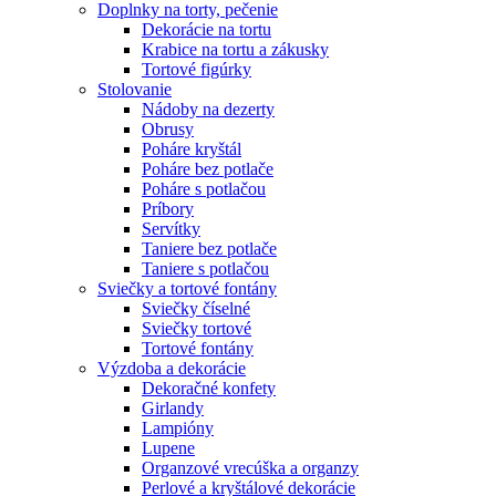
Doplnky na torty, pečenie
Dekorácie na tortu
Krabice na tortu a zákusky
Tortové figúrky
Stolovanie
Nádoby na dezerty
Obrusy
Poháre kryštál
Poháre bez potlače
Poháre s potlačou
Príbory
Servítky
Taniere bez potlače
Taniere s potlačou
Sviečky a tortové fontány
Sviečky číselné
Sviečky tortové
Tortové fontány
Výzdoba a dekorácie
Dekoračné konfety
Girlandy
Lampióny
Lupene
Organzové vrecúška a organzy
Perlové a kryštálové dekorácie