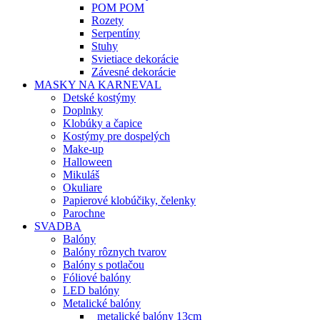
POM POM
Rozety
Serpentíny
Stuhy
Svietiace dekorácie
Závesné dekorácie
MASKY NA KARNEVAL
Detské kostýmy
Doplnky
Klobúky a čapice
Kostýmy pre dospelých
Make-up
Halloween
Mikuláš
Okuliare
Papierové klobúčiky, čelenky
Parochne
SVADBA
Balóny
Balóny rôznych tvarov
Balóny s potlačou
Fóliové balóny
LED balóny
Metalické balóny
metalické balóny 13cm