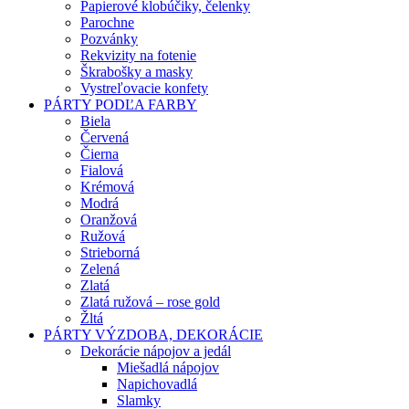
Papierové klobúčiky, čelenky
Parochne
Pozvánky
Rekvizity na fotenie
Škrabošky a masky
Vystreľovacie konfety
PÁRTY PODĽA FARBY
Biela
Červená
Čierna
Fialová
Krémová
Modrá
Oranžová
Ružová
Strieborná
Zelená
Zlatá
Zlatá ružová – rose gold
Žltá
PÁRTY VÝZDOBA, DEKORÁCIE
Dekorácie nápojov a jedál
Miešadlá nápojov
Napichovadlá
Slamky