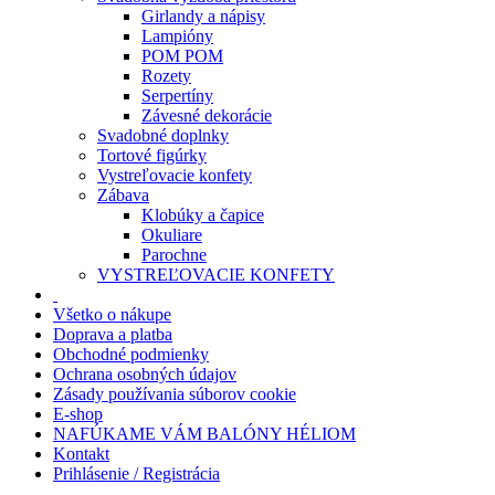
Girlandy a nápisy
Lampióny
POM POM
Rozety
Serpertíny
Závesné dekorácie
Svadobné doplnky
Tortové figúrky
Vystreľovacie konfety
Zábava
Klobúky a čapice
Okuliare
Parochne
VYSTREĽOVACIE KONFETY
Všetko o nákupe
Doprava a platba
Obchodné podmienky
Ochrana osobných údajov
Zásady používania súborov cookie
E-shop
NAFÚKAME VÁM BALÓNY HÉLIOM
Kontakt
Prihlásenie / Registrácia