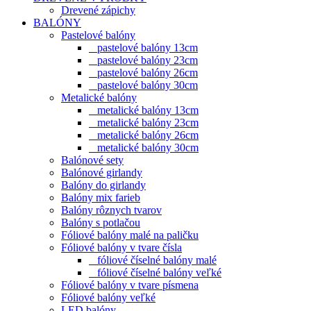
Drevené zápichy
BALÓNY
Pastelové balóny
pastelové balóny 13cm
pastelové balóny 23cm
pastelové balóny 26cm
pastelové balóny 30cm
Metalické balóny
metalické balóny 13cm
metalické balóny 23cm
metalické balóny 26cm
metalické balóny 30cm
Balónové sety
Balónové girlandy
Balóny do girlandy
Balóny mix farieb
Balóny rôznych tvarov
Balóny s potlačou
Fóliové balóny malé na paličku
Fóliové balóny v tvare čísla
fóliové číselné balóny malé
fóliové číselné balóny veľké
Fóliové balóny v tvare písmena
Fóliové balóny veľké
LED balóny