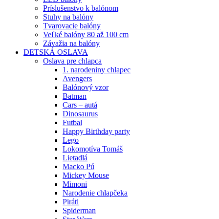
Príslušenstvo k balónom
Stuhy na balóny
Tvarovacie balóny
Veľké balóny 80 až 100 cm
Závažia na balóny
DETSKÁ OSLAVA
Oslava pre chlapca
1. narodeniny chlapec
Avengers
Balónový vzor
Batman
Cars – autá
Dinosaurus
Futbal
Happy Birthday party
Lego
Lokomotíva Tomáš
Lietadlá
Macko Pú
Mickey Mouse
Mimoni
Narodenie chlapčeka
Piráti
Spiderman