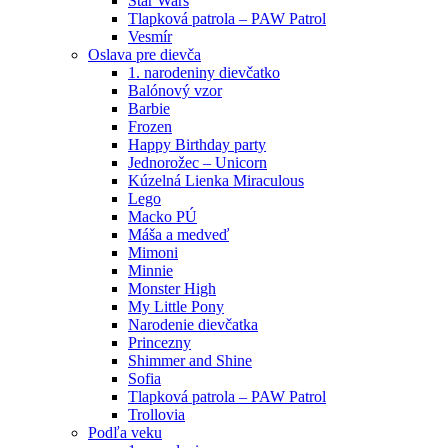
Star Wars
Tlapková patrola – PAW Patrol
Vesmír
Oslava pre dievča
1. narodeniny dievčatko
Balónový vzor
Barbie
Frozen
Happy Birthday party
Jednorožec – Unicorn
Kúzelná Lienka Miraculous
Lego
Macko PÚ
Máša a medveď
Mimoni
Minnie
Monster High
My Little Pony
Narodenie dievčatka
Princezny
Shimmer and Shine
Sofia
Tlapková patrola – PAW Patrol
Trollovia
Podľa veku