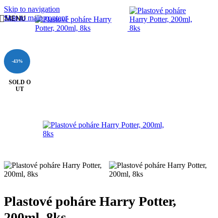
Skip to navigation
Skip to main content
MENU
Domov
/
DETSKÁ OSLAVA
/
Oslava pre chlapca
/
Harry Potter
-43%
SOLD O
UT
Plastové poháre Harry Potter,
200ml, 8ks