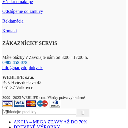
Všetko o nákupe
Odstúpenie od zmluvy
Reklamácia
Kontakt
ZÁKAZNÍCKY SERVIS
Máte otázky ? Zavolajte nám od 8:00 - 17:00 h.
0905 458 078
info@partydoplnky.sk
WEBLIFE s.r.o.
P.O. Hviezdoslava 42
951 87 Volkovce
2009 - 2025 WEBLIFE s.r.o., Všetky práva vyhradené
AKCIA – MEGA ZĽAVY AŽ DO 70%
DREVENÉ VÝROBKY