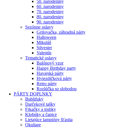
50. narodeniny
60. narodeniny
70. narodeniny
80. narodeniny
90. narodeniny
Sezónne oslavy
Grilovačka, záhradná párty
Halloween
Mikuláš
Silvester
Valentín
Tematické oslavy
Balónový vzor
Happy Birthday party
Havajská párty
Hviezdičková párty
Retro párty
Rozlúčka so slobodou
PÁRTY DOPLNKY
Bublifuky
Darčekové tašky
Frkačky a trubky
Klobúky a čapice
Lietajúce lampióny šťastia
Okuliare