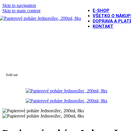
Skip to navigation
E-SHOP
Skip to main content
VŠETKO O NÁKUP
DOPRAVA A PLAT
KONTAKT
Domov
/
DETSKÁ OSLAVA
/
Oslava pre dievča
/
Jednorožec - Uni
Sold out