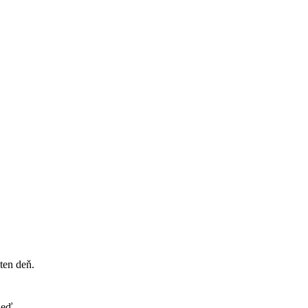
ten deň.
neď.