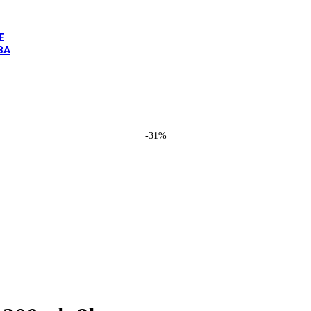
E
BA
corn
/
Papierové poháre Jednorožec, 200ml, 8ks
-31%