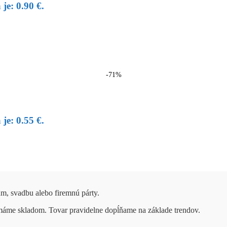
je: 0.90 €.
-71%
je: 0.55 €.
um, svadbu alebo firemnú párty.
 máme skladom. Tovar pravidelne dopĺňame na základe trendov.