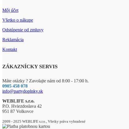
Môj účet
Všetko o nákupe
Odstúpenie od zmluvy
Reklamácia
Kontakt
ZÁKAZNÍCKY SERVIS
Máte otázky ? Zavolajte nám od 8:00 - 17:00 h.
0905 458 078
info@partydoplnky.sk
WEBLIFE s.r.o.
P.O. Hviezdoslava 42
951 87 Volkovce
2009 - 2025 WEBLIFE s.r.o., Všetky práva vyhradené