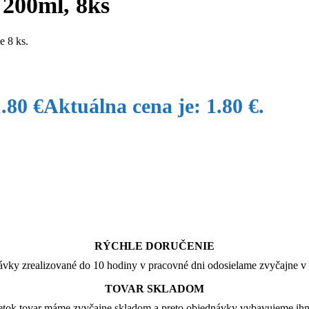
 200ml, 8ks
e 8 ks.
1.80
€
Aktuálna cena je: 1.80 €.
RÝCHLE DORUČENIE
vky zrealizované do 10 hodiny v pracovné dni odosielame zvyčajne v 
TOVAR SKLADOM
tok tovar máme zvyčajne skladom a preto objednávky vybavujeme ih