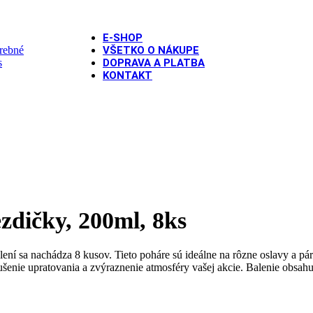
E-SHOP
VŠETKO O NÁKUPE
DOPRAVA A PLATBA
KONTAKT
rty
/
Papierové poháre farebné hviezdičky, 200ml, 8ks
zdičky, 200ml, 8ks
ní sa nachádza 8 kusov. Tieto poháre sú ideálne na rôzne oslavy a párt
enie upratovania a zvýraznenie atmosféry vašej akcie. Balenie obsahuj