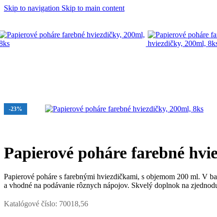
Skip to navigation
Skip to main content
Domov
/
OSLAVY A PÁRTY
/
Tematické oslavy
/
Hviezdičková pá
-23%
Papierové poháre farebné hvie
Papierové poháre s farebnými hviezdičkami, s objemom 200 ml. V bale
a vhodné na podávanie rôznych nápojov. Skvelý doplnok na zjednoduš
Katalógové číslo:
70018,56