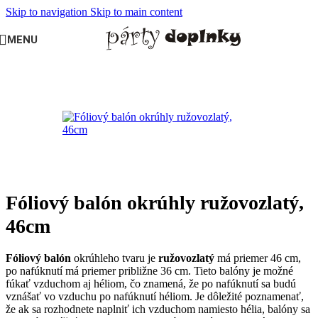
Skip to navigation
Skip to main content
MENU
Domov
/
BALÓNY
/
Fóliové balóny veľké
Fóliový balón okrúhly ružovozlatý,
46cm
Fóliový balón
okrúhleho tvaru je
ružovozlatý
má priemer 46 cm,
po nafúknutí má priemer približne 36 cm. Tieto balóny je možné
fúkať vzduchom aj héliom, čo znamená, že po nafúknutí sa budú
vznášať vo vzduchu po nafúknutí héliom. Je dôležité poznamenať,
že ak sa rozhodnete naplniť ich vzduchom namiesto hélia, balóny sa