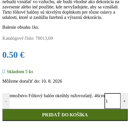
nebudú vznášať vo vzduchu, ale budú vhodné ako dekorácia na
zavesenie alebo iné použitie, kde nevyžadujete, aby sa vznášali.
Tieto fóliové balóny sú skvelým doplnkom pre rôzne oslavy a
udalosti, ktoré si zaslúžia farebnú a výraznú dekoráciu.
Balenie obsahu 1ks.
Katalógové číslo:
70013,69
0.50
€
Skladom 5 ks
Môžeme doručiť do: 10. 8. 2026
množstvo Fóliový balón okrúhly ružovozlatý, 46cm
-
+
PRIDAŤ DO KOŠÍKA