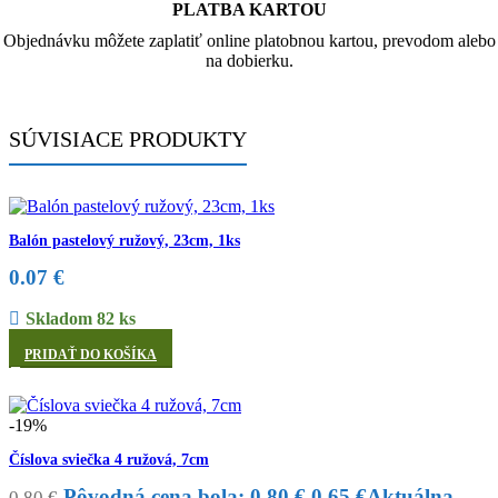
PLATBA KARTOU
Objednávku môžete zaplatiť online platobnou kartou, prevodom alebo
na dobierku.
SÚVISIACE PRODUKTY
Balón pastelový ružový, 23cm, 1ks
0.07
€
Skladom 82 ks
PRIDAŤ DO KOŠÍKA
-19%
Číslova sviečka 4 ružová, 7cm
Pôvodná cena bola: 0.80 €.
0.65
€
Aktuálna
0.80
€