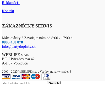
Reklamácia
Kontakt
ZÁKAZNÍCKY SERVIS
Máte otázky ? Zavolajte nám od 8:00 - 17:00 h.
0905 458 078
info@partydoplnky.sk
WEBLIFE s.r.o.
P.O. Hviezdoslava 42
951 87 Volkovce
2009 - 2025 WEBLIFE s.r.o., Všetky práva vyhradené
Search
AKCIA – MEGA ZĽAVY AŽ DO 70%
DREVENÉ VÝROBKY
Drevené zápichy
BALÓNY