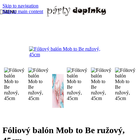
Skip to navigation
Skip to main content
MENU
Domov
/
BALÓNY
/
Fóliové balóny veľké
Fóliový balón Mob to Be ružový,