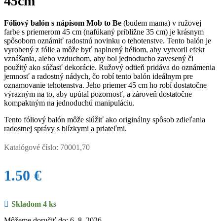
45cm
Fóliový balón s nápisom Mob to Be
(budem mama) v ružovej
farbe s priemerom 45 cm (nafúkaný približne 35 cm) je krásnym
spôsobom oznámiť radostnú novinku o tehotenstve. Tento balón je
vyrobený z fólie a môže byť naplnený héliom, aby vytvoril efekt
vznášania, alebo vzduchom, aby bol jednoducho zavesený či
použitý ako súčasť dekorácie. Ružový odtieň pridáva do oznámenia
jemnosť a radostný nádych, čo robí tento balón ideálnym pre
oznamovanie tehotenstva. Jeho priemer 45 cm ho robí dostatočne
výrazným na to, aby upútal pozornosť, a zároveň dostatočne
kompaktným na jednoduchú manipuláciu.
Tento fóliový balón môže slúžiť ako originálny spôsob zdieľania
radostnej správy s blízkymi a priateľmi.
Katalógové číslo:
70001,70
1.50
€
Skladom 4 ks
Môžeme doručiť do: 6. 8. 2026