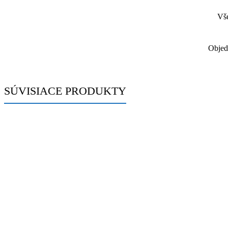
Vše
Objed
SÚVISIACE PRODUKTY
-36%
Fóliový balón číslo 3, zlatý, 35cm
Pôvodná cena bola: 1.40 €.
0.90
€
Aktuálna cena 
1.40
€
Skladom 2 ks