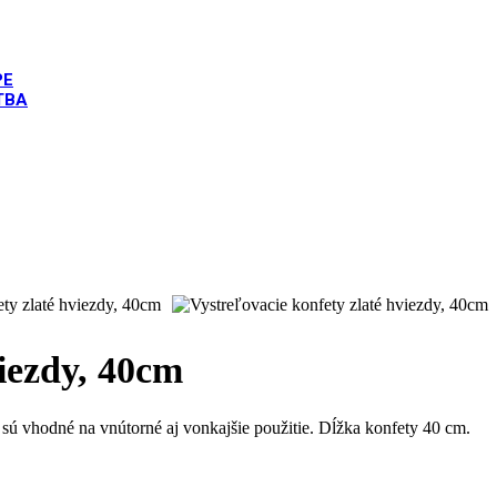
PE
TBA
laté hviezdy, 40cm
viezdy, 40cm
a sú vhodné na vnútorné aj vonkajšie použitie. Dĺžka konfety 40 cm.