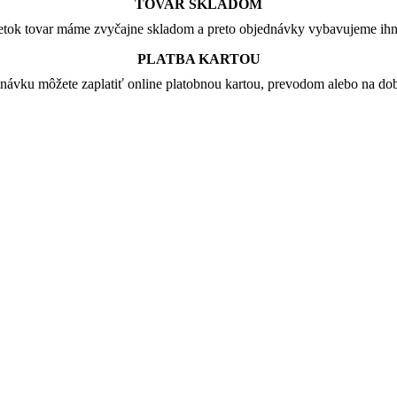
TOVAR SKLADOM
tok tovar máme zvyčajne skladom a preto objednávky vybavujeme ih
PLATBA KARTOU
návku môžete zaplatiť online platobnou kartou, prevodom alebo na dob
je: 0.90 €.