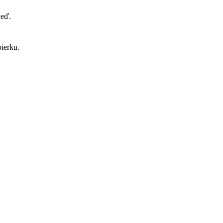
neď.
ierku.