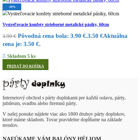
-10%
Vystreľovacie konfety strieborné metalické pásiky, 60cm
Pôvodná cena bola: 3.90 €.
3.50
€
Aktuálna
3.90
€
cena je: 3.50 €.
Skladom 5 ks
PRIDAŤ DO KOŠÍKA
Internetový obchod s párty doplnkami pre každú oslavu, párty,
jubileum, svadbu alebo firemnú párty.
V našej ponuke nájdete viac ako 1800 druhov párty doplnkov,
ktoré máme skladom. Tovar pravidelne dopĺňame na základe
trendov.
NAFÚKAME VÁM BALÓNY HÉLIOM