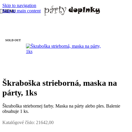
Skip to navigation
Skip to main content
MENU
Domov
/
PÁRTY DOPLNKY
/
Škrabošky a masky
SOLD OUT
Škraboška strieborná, maska na
párty, 1ks
Škraboška striebornej farby. Maska na párty alebo ples. Balenie
obsahuje 1 ks.
Katalógové číslo:
21642,00