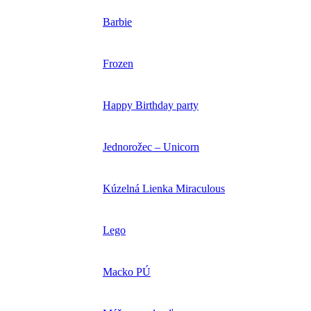
Barbie
Frozen
Happy Birthday party
Jednorožec – Unicorn
Kúzelná Lienka Miraculous
Lego
Macko PÚ