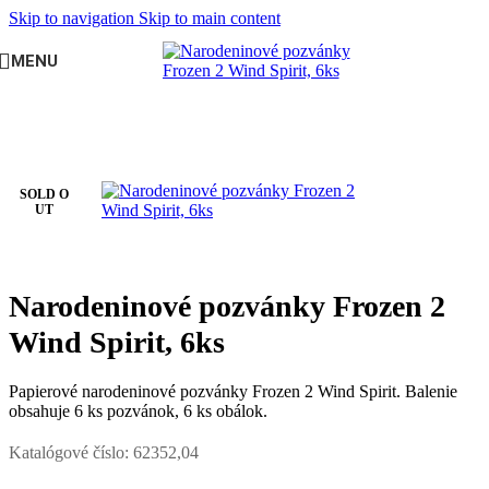
Skip to navigation
Skip to main content
MENU
Domov
/
DETSKÁ OSLAVA
/
Oslava pre dievča
/
Frozen
SOLD O
UT
Narodeninové pozvánky Frozen 2
Wind Spirit, 6ks
Papierové narodeninové pozvánky Frozen 2 Wind Spirit. Balenie
obsahuje 6 ks pozvánok, 6 ks obálok.
Katalógové číslo:
62352,04