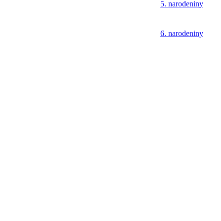
5. narodeniny
6. narodeniny
7. narodeniny
8. narodeniny
9. narodeniny
10. narodeniny
11. narodeniny
12. narodeniny