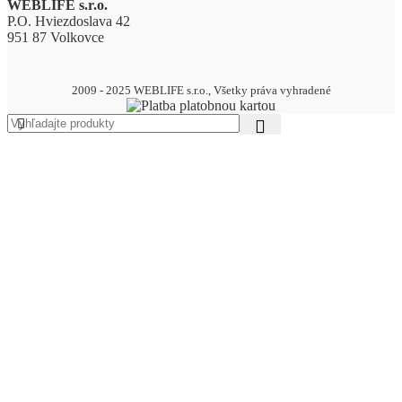
WEBLIFE s.r.o.
P.O. Hviezdoslava 42
951 87 Volkovce
2009 - 2025 WEBLIFE s.r.o., Všetky práva vyhradené
AKCIA – MEGA ZĽAVY AŽ DO 70%
DREVENÉ VÝROBKY
Drevené zápichy
BALÓNY
Pastelové balóny
pastelové balóny 13cm
pastelové balóny 23cm
pastelové balóny 26cm
pastelové balóny 30cm
Metalické balóny
metalické balóny 13cm
metalické balóny 23cm
metalické balóny 26cm
metalické balóny 30cm
Balónové sety
Balónové girlandy