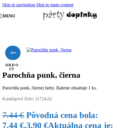
Skip to navigation
Skip to main content
MENU
Domov
/
MASKY NA KARNEVAL
/
Parochne
-48%
SOLD O
UT
Parochňa punk, čierna
Parochňa punk, čiernej farby. Balenie obsahuje 1 ks.
Katalógové číslo:
21724,02
7.44
€
Pôvodná cena bola:
7.44 €.
3.90
€
Aktuálna cena je: