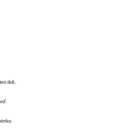
ten deň.
neď.
ierku.