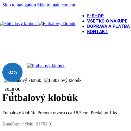
Skip to navigation
Skip to main content
E-SHOP
VŠETKO O NÁKUPE
DOPRAVA A PLATBA
KONTAKT
Domov
/
PÁRTY DOPLNKY
/
Klobúky a čapice
/
Futbalový klobú
-32%
SOLD OU
T
Futbalový klobúk
Futbalový klobúk. Priemer otvoru cca 18,5 cm. Predaj po 1 ks.
Katalógové číslo:
21761,01