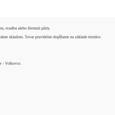
um, svadbu alebo firemnú párty.
 máme skladom. Tovar pravidelne dopĺňame na základe trendov.
e - Volkovce.