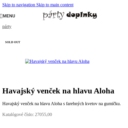
Skip to navigation
Skip to main content
MENU
Domov
/
OSLAVY A PÁRTY
/
Tematické oslavy
/
Havajská
párty
SOLD OUT
Havajský venček na hlavu Aloha
Havajský venček na hlavu Aloha s farebných kvetov na gumičku.
Katalógové číslo:
27055,00