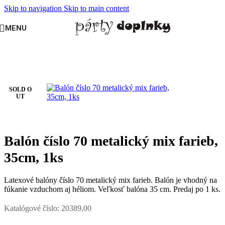
Skip to navigation
Skip to main content
MENU
Domov
/
OSLAVY A PÁRTY
/
Jubileá
/
70. narodeniny
SOLD O
UT
Balón číslo 70 metalický mix farieb,
35cm, 1ks
Latexové balóny číslo 70 metalický mix farieb. Balón je vhodný na
fúkanie vzduchom aj héliom. Veľkosť balóna 35 cm. Predaj po 1 ks.
Katalógové číslo:
20389,00