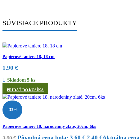
SÚVISIACE PRODUKTY
Papierové taniere 18, 18 cm
1.90
€
Skladom 5 ks
PRIDAŤ DO KOŠÍKA
-33%
Papierové taniere 18. narodeniny zlaté, 20cm, 6ks
Pôvodná cena bola: 3.60 €.
2.40
€
Aktuálna cena 
3.60
€