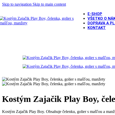
Skip to navigation
Skip to main content
SOLD OU
E-SHOP
T
VŠETKO O NÁ
DOPRAVA A P
KONTAKT
Domov
/
MASKY NA KARNEVAL
/
Kostýmy pre dospelých
/
Kost
Kostým Zajačik Play Boy, čele
Kostým Zajačik Play Boy. Obsahuje čelenku, golier s mašľou a manž