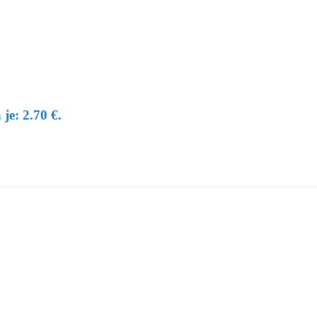
je: 2.70 €.
um, svadbu alebo firemnú párty.
 máme skladom. Tovar pravidelne dopĺňame na základe trendov.
e - Volkovce.