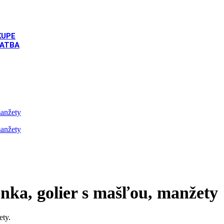
KUPE
LATBA
ým Zajačik Play Boy, čelenka, golier s mašľou, manžety
nka, golier s mašľou, manžety
ety.