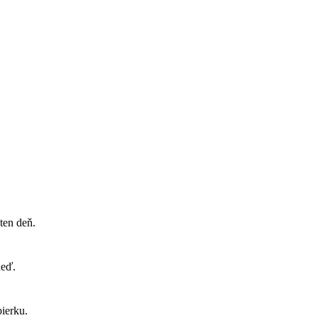
ten deň.
neď.
ierku.