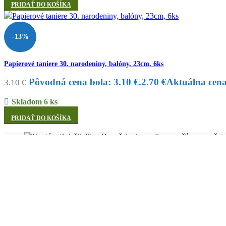
PRIDAŤ DO KOŠÍKA
-13%
Papierové taniere 30. narodeniny, balóny, 23cm, 6ks
Pôvodná cena bola: 3.10 €.
2.70
€
Aktuálna cena 
3.10
€
Skladom 6 ks
PRIDAŤ DO KOŠÍKA
Internetový obchod s párty doplnkami pre každú oslavu, párty, jubile
V našej ponuke nájdete viac ako 1800 druhov párty doplnkov, ktoré
NAFÚKAME VÁM BALÓNY HÉLIOM
U nás zakúpené balóny vám vieme nafúkať héliom na našej prevádzk