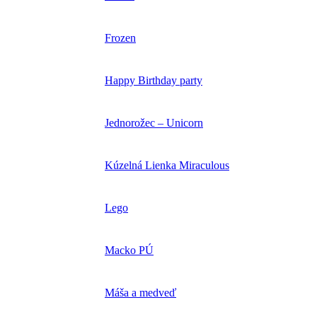
Frozen
Happy Birthday party
Jednorožec – Unicorn
Kúzelná Lienka Miraculous
Lego
Macko PÚ
Máša a medveď