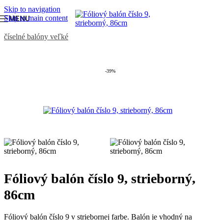
Skip to navigation
Skip to main content
MENU
Domov
/
BALÓNY
/
Fóliové balóny v tvare čísla
/
fóliové
číselné balóny veľké
-39%
Fóliový balón číslo 9, strieborný,
86cm
Fóliový balón číslo 9 v striebornej farbe. Balón je vhodný na