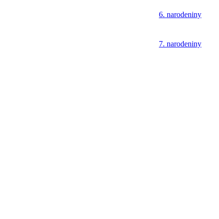
6. narodeniny
7. narodeniny
8. narodeniny
9. narodeniny
10. narodeniny
11. narodeniny
12. narodeniny