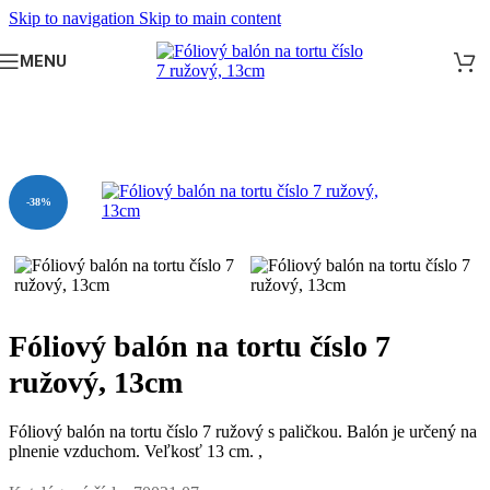
Skip to navigation
Skip to main content
MENU
Domov
/
DETSKÁ OSLAVA
/
Podľa veku
/
7. narodeniny
-38%
Fóliový balón na tortu číslo 7
ružový, 13cm
Fóliový balón na tortu číslo 7 ružový s paličkou. Balón je určený na
plnenie vzduchom. Veľkosť 13 cm. ,