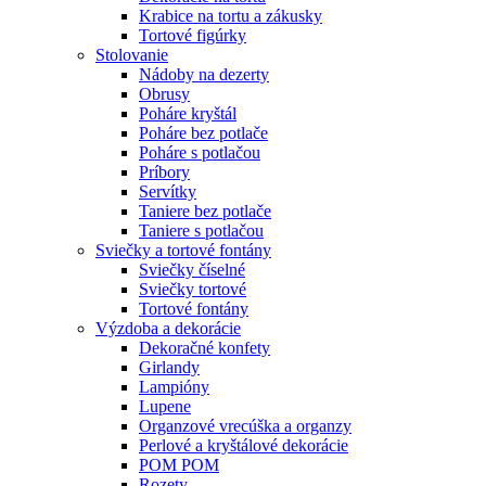
Krabice na tortu a zákusky
Tortové figúrky
Stolovanie
Nádoby na dezerty
Obrusy
Poháre kryštál
Poháre bez potlače
Poháre s potlačou
Príbory
Servítky
Taniere bez potlače
Taniere s potlačou
Sviečky a tortové fontány
Sviečky číselné
Sviečky tortové
Tortové fontány
Výzdoba a dekorácie
Dekoračné konfety
Girlandy
Lampióny
Lupene
Organzové vrecúška a organzy
Perlové a kryštálové dekorácie
POM POM
Rozety