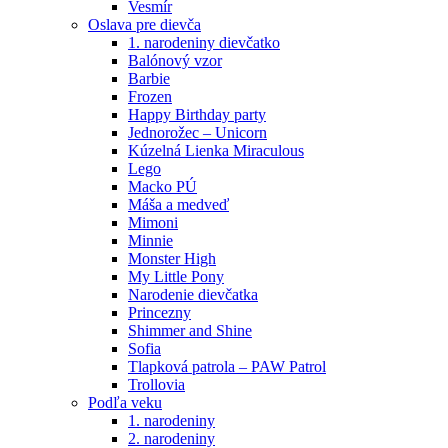
Vesmír
Oslava pre dievča
1. narodeniny dievčatko
Balónový vzor
Barbie
Frozen
Happy Birthday party
Jednorožec – Unicorn
Kúzelná Lienka Miraculous
Lego
Macko PÚ
Máša a medveď
Mimoni
Minnie
Monster High
My Little Pony
Narodenie dievčatka
Princezny
Shimmer and Shine
Sofia
Tlapková patrola – PAW Patrol
Trollovia
Podľa veku
1. narodeniny
2. narodeniny