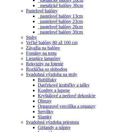
metalické balóny 26cm
metalické balóny 30cm
Pastelové balóny
pastelové balóny 13cm
pastelové balóny 23cm
pastelové balóny 26cm
pastelové balóny 30cm
Stuhy
Veľké balóny 80 až 100 cm
Závažia na balóny
Fontány na tortu
Lietajúce lampóny
Rekvizity na fotenie
Rozlúčka so slobodou
Svadobná výzdoba na stoly
Bublifuky
Darčekové krabičky a tašky
Konfety a lupene
Kryštálové a perlové dekorácie
Obrusy
Organzové vrecúška a organzy
Servítky
Slamky
Svadobná výzdoba priestoru
Girlandy a nápisy