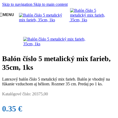
Skip to navigation
Skip to main content
MENU
Domov
/
BALÓNY
/
Balóny s potlačou
Balón číslo 5 metalický mix farieb,
35cm, 1ks
Latexový balón číslo 5 metalický mix farieb. Balón je vhodný na
fúkanie vzduchom aj héliom. Rozmer 35 cm. Predaj po 1 ks.
Katalógové číslo:
20375,00
0.35
€