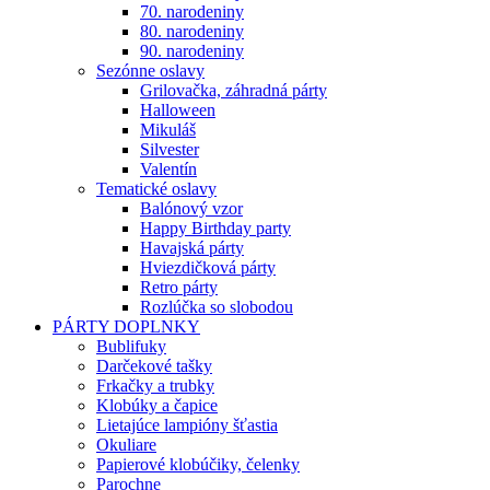
70. narodeniny
80. narodeniny
90. narodeniny
Sezónne oslavy
Grilovačka, záhradná párty
Halloween
Mikuláš
Silvester
Valentín
Tematické oslavy
Balónový vzor
Happy Birthday party
Havajská párty
Hviezdičková párty
Retro párty
Rozlúčka so slobodou
PÁRTY DOPLNKY
Bublifuky
Darčekové tašky
Frkačky a trubky
Klobúky a čapice
Lietajúce lampióny šťastia
Okuliare
Papierové klobúčiky, čelenky
Parochne