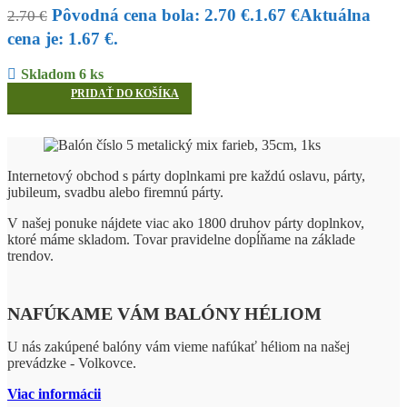
Pôvodná cena bola: 2.70 €.
1.67
€
Aktuálna
2.70
€
cena je: 1.67 €.
Skladom 6 ks
PRIDAŤ DO KOŠÍKA
Internetový obchod s párty doplnkami pre každú oslavu, párty,
jubileum, svadbu alebo firemnú párty.
V našej ponuke nájdete viac ako 1800 druhov párty doplnkov,
ktoré máme skladom. Tovar pravidelne dopĺňame na základe
trendov.
NAFÚKAME VÁM BALÓNY HÉLIOM
U nás zakúpené balóny vám vieme nafúkať héliom na našej
prevádzke - Volkovce.
Viac informácii