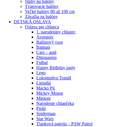
Stuhy na balóny
Tvarovacie balóny
Veľké balóny 80 až 100 cm
Závažia na balóny
DETSKÁ OSLAVA
Oslava pre chlapca
1. narodeniny chlapec
Avengers
Balónový vzor
Batman
Cars – autá
Dinosaurus
Futbal
Happy Birthday party
Lego
Lokomotíva Tomáš
Lietadlá
Macko Pú
Mickey Mouse
Mimoni
Narodenie chlapčeka
Piráti
Spiderman
Star Wars
Tlapková patrola – PAW Patrol