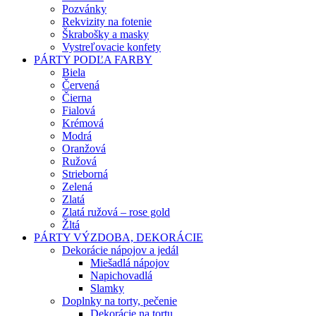
Pozvánky
Rekvizity na fotenie
Škrabošky a masky
Vystreľovacie konfety
PÁRTY PODĽA FARBY
Biela
Červená
Čierna
Fialová
Krémová
Modrá
Oranžová
Ružová
Strieborná
Zelená
Zlatá
Zlatá ružová – rose gold
Žltá
PÁRTY VÝZDOBA, DEKORÁCIE
Dekorácie nápojov a jedál
Miešadlá nápojov
Napichovadlá
Slamky
Doplnky na torty, pečenie
Dekorácie na tortu