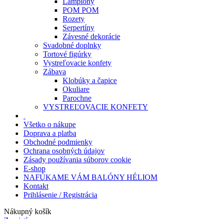
Lampióny
POM POM
Rozety
Serpertíny
Závesné dekorácie
Svadobné doplnky
Tortové figúrky
Vystreľovacie konfety
Zábava
Klobúky a čapice
Okuliare
Parochne
VYSTREĽOVACIE KONFETY
Všetko o nákupe
Doprava a platba
Obchodné podmienky
Ochrana osobných údajov
Zásady používania súborov cookie
E-shop
NAFÚKAME VÁM BALÓNY HÉLIOM
Kontakt
Prihlásenie / Registrácia
Nákupný košík