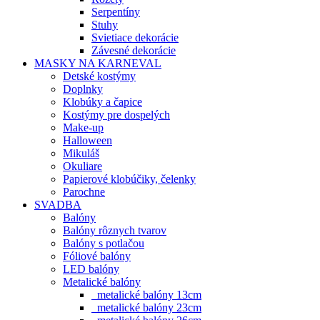
Serpentíny
Stuhy
Svietiace dekorácie
Závesné dekorácie
MASKY NA KARNEVAL
Detské kostýmy
Doplnky
Klobúky a čapice
Kostýmy pre dospelých
Make-up
Halloween
Mikuláš
Okuliare
Papierové klobúčiky, čelenky
Parochne
SVADBA
Balóny
Balóny rôznych tvarov
Balóny s potlačou
Fóliové balóny
LED balóny
Metalické balóny
metalické balóny 13cm
metalické balóny 23cm