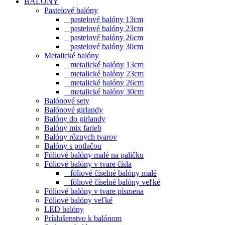
BALÓNY
Pastelové balóny
pastelové balóny 13cm
pastelové balóny 23cm
pastelové balóny 26cm
pastelové balóny 30cm
Metalické balóny
metalické balóny 13cm
metalické balóny 23cm
metalické balóny 26cm
metalické balóny 30cm
Balónové sety
Balónové girlandy
Balóny do girlandy
Balóny mix farieb
Balóny rôznych tvarov
Balóny s potlačou
Fóliové balóny malé na paličku
Fóliové balóny v tvare čísla
fóliové číselné balóny malé
fóliové číselné balóny veľké
Fóliové balóny v tvare písmena
Fóliové balóny veľké
LED balóny
Príslušenstvo k balónom