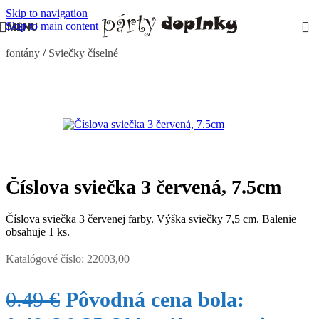
Skip to navigation
-49%
Skip to main content
MENU
Domov
/
PÁRTY VÝZDOBA, DEKORÁCIE
/
Sviečky a tortové
fontány
/
Sviečky číselné
Číslova sviečka 3 červená, 7.5cm
Číslova sviečka 3 červenej farby. Výška sviečky 7,5 cm. Balenie
obsahuje 1 ks.
Katalógové číslo:
22003,00
0.49
€
Pôvodná cena bola: