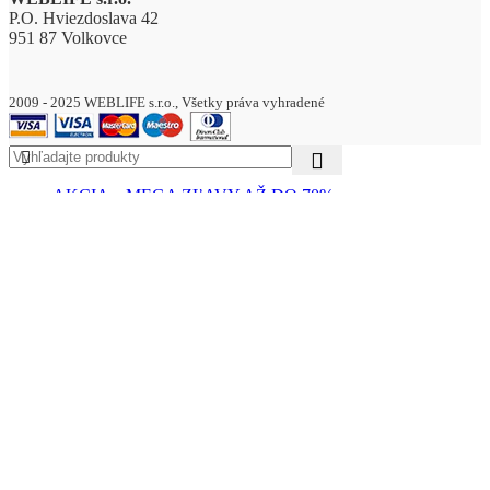
P.O. Hviezdoslava 42
951 87 Volkovce
2009 - 2025 WEBLIFE s.r.o., Všetky práva vyhradené
AKCIA – MEGA ZĽAVY AŽ DO 70%
DREVENÉ VÝROBKY
Drevené zápichy
BALÓNY
Pastelové balóny
pastelové balóny 13cm
pastelové balóny 23cm
pastelové balóny 26cm
pastelové balóny 30cm
Metalické balóny
metalické balóny 13cm
metalické balóny 23cm
metalické balóny 26cm
metalické balóny 30cm
Balónové sety