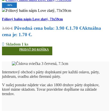
-56%
Fóliový balón nápis Love zlatý, 73x59cm
Pôvodná cena bola: 3.90 €.
1.70
€
Aktuálna
3.90
€
cena je: 1.70 €.
Skladom 1 ks
PRIDAŤ DO KOŠÍKA
Internetový obchod s párty doplnkami pre každú oslavu, párty,
jubileum, svadbu alebo firemnú párty.
V našej ponuke nájdete viac ako 1800 druhov párty doplnkov,
ktoré máme skladom. Tovar pravidelne dopĺňame na základe
trendov.