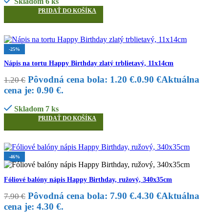
Skladom 6 ks
PRIDAŤ DO KOŠÍKA
-25%
Nápis na tortu Happy Birthday zlatý trblietavý, 11x14cm
Pôvodná cena bola: 1.20 €.
0.90
€
Aktuálna
1.20
€
cena je: 0.90 €.
Skladom 7 ks
PRIDAŤ DO KOŠÍKA
-46%
Fóliové balóny nápis Happy Birthday, ružový, 340x35cm
Pôvodná cena bola: 7.90 €.
4.30
€
Aktuálna
7.90
€
cena je: 4.30 €.