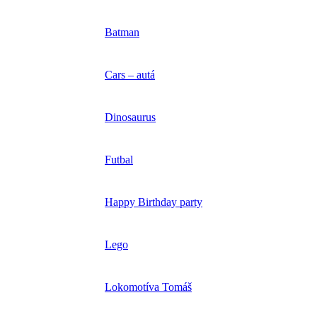
Batman
Cars – autá
Dinosaurus
Futbal
Happy Birthday party
Lego
Lokomotíva Tomáš