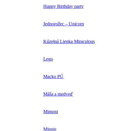
Happy Birthday party
Jednorožec – Unicorn
Kúzelná Lienka Miraculous
Lego
Macko PÚ
Máša a medveď
Mimoni
Minnie