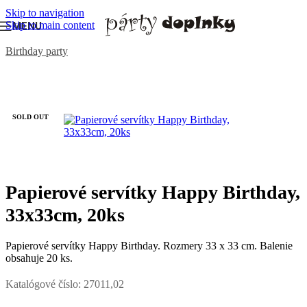
Skip to navigation
Skip to main content
MENU
Domov
/
OSLAVY A PÁRTY
/
Tematické oslavy
/
Happy
Birthday party
SOLD OUT
Papierové servítky Happy Birthday,
33x33cm, 20ks
Papierové servítky Happy Birthday. Rozmery 33 x 33 cm. Balenie
obsahuje 20 ks.
Katalógové číslo:
27011,02