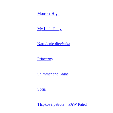
Monster High
My Little Pony
Narodenie dievčatka
Princezny
Shimmer and Shine
Sofia
Tlapková patrola – PAW Patrol