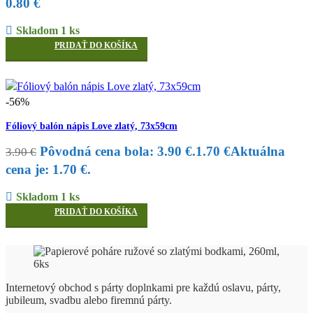
0.80
€
Skladom 1 ks
PRIDAŤ DO KOŠÍKA
-56%
Fóliový balón nápis Love zlatý, 73x59cm
Pôvodná cena bola: 3.90 €.
1.70
€
Aktuálna
3.90
€
cena je: 1.70 €.
Skladom 1 ks
PRIDAŤ DO KOŠÍKA
Internetový obchod s párty doplnkami pre každú oslavu, párty,
jubileum, svadbu alebo firemnú párty.