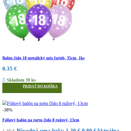
Balón číslo 18 metalický mix farieb, 35cm, 1ks
0.35
€
Skladom 39 ks
PRIDAŤ DO KOŠÍKA
-38%
Fóliový balón na tortu číslo 8 ružový, 13cm
Pôvodná cena bola: 1.30 €.
0.80
€
Aktuálna
1.30
€