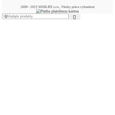
2009 - 2025 WEBLIFE s.r.o., Všetky práva vyhradené
AKCIA – MEGA ZĽAVY AŽ DO 70%
DREVENÉ VÝROBKY
Drevené zápichy
BALÓNY
Pastelové balóny
pastelové balóny 13cm
pastelové balóny 23cm
pastelové balóny 26cm
pastelové balóny 30cm
Metalické balóny
metalické balóny 13cm
metalické balóny 23cm
metalické balóny 26cm
metalické balóny 30cm
Balónové sety
Balónové girlandy
Balóny do girlandy
Balóny mix farieb
Balóny rôznych tvarov
Balóny s potlačou