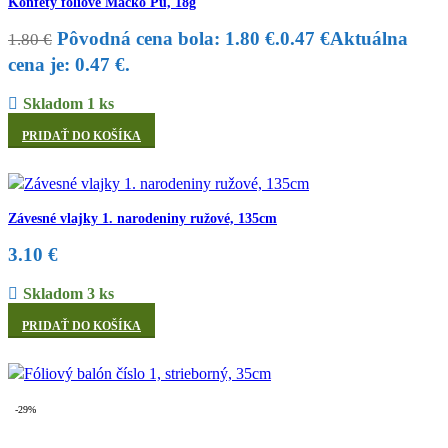
Konfety fóliové Macko Pú, 18g
Pôvodná cena bola: 1.80 €.
0.47
€
Aktuálna
1.80
€
cena je: 0.47 €.
Skladom 1 ks
PRIDAŤ DO KOŠÍKA
Závesné vlajky 1. narodeniny ružové, 135cm
3.10
€
Skladom 3 ks
PRIDAŤ DO KOŠÍKA
-29%