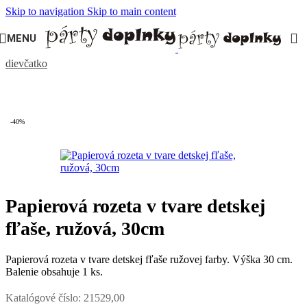
Skip to navigation
Skip to main content
MENU
Domov
/
DETSKÁ OSLAVA
/
Oslava pre dievča
/
1. narodeniny
dievčatko
-40%
Papierová rozeta v tvare detskej
fľaše, ružová, 30cm
Papierová rozeta v tvare detskej fľaše ružovej farby. Výška 30 cm.
Balenie obsahuje 1 ks.
Katalógové číslo:
21529,00