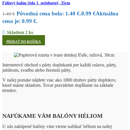
Fóliový balón číslo 1, strieborný, 35cm
Pôvodná cena bola: 1.40 €.
0.99
€
Aktuálna
1.40
€
cena je: 0.99 €.
Skladom 2 ks
PRIDAŤ DO KOŠÍKA
Internetový obchod s párty doplnkami pre každú oslavu, párty,
jubileum, svadbu alebo firemnú párty.
V našej ponuke nájdete viac ako 1800 druhov párty doplnkov,
ktoré máme skladom. Tovar pravidelne dopĺňame na základe
trendov.
NAFÚKAME VÁM BALÓNY HÉLIOM
U nás zakúpené balóny vám vieme nafúkať héliom na našej