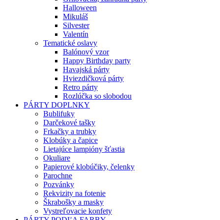
Halloween
Mikuláš
Silvester
Valentín
Tematické oslavy
Balónový vzor
Happy Birthday party
Havajská párty
Hviezdičková párty
Retro párty
Rozlúčka so slobodou
PÁRTY DOPLNKY
Bublifuky
Darčekové tašky
Frkačky a trubky
Klobúky a čapice
Lietajúce lampióny šťastia
Okuliare
Papierové klobúčiky, čelenky
Parochne
Pozvánky
Rekvizity na fotenie
Škrabošky a masky
Vystreľovacie konfety
PÁRTY PODĽA FARBY