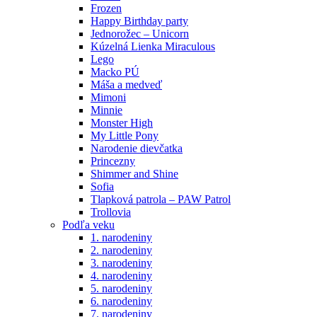
Frozen
Happy Birthday party
Jednorožec – Unicorn
Kúzelná Lienka Miraculous
Lego
Macko PÚ
Máša a medveď
Mimoni
Minnie
Monster High
My Little Pony
Narodenie dievčatka
Princezny
Shimmer and Shine
Sofia
Tlapková patrola – PAW Patrol
Trollovia
Podľa veku
1. narodeniny
2. narodeniny
3. narodeniny
4. narodeniny
5. narodeniny
6. narodeniny
7. narodeniny