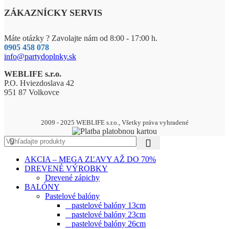
ZÁKAZNÍCKY SERVIS
Máte otázky ? Zavolajte nám od 8:00 - 17:00 h.
0905 458 078
info@partydoplnky.sk
WEBLIFE s.r.o.
P.O. Hviezdoslava 42
951 87 Volkovce
2009 - 2025 WEBLIFE s.r.o., Všetky práva vyhradené
AKCIA – MEGA ZĽAVY AŽ DO 70%
DREVENÉ VÝROBKY
Drevené zápichy
BALÓNY
Pastelové balóny
pastelové balóny 13cm
pastelové balóny 23cm
pastelové balóny 26cm