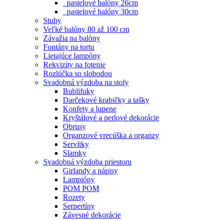
pastelové balóny 26cm
pastelové balóny 30cm
Stuhy
Veľké balóny 80 až 100 cm
Závažia na balóny
Fontány na tortu
Lietajúce lampóny
Rekvizity na fotenie
Rozlúčka so slobodou
Svadobná výzdoba na stoly
Bublifuky
Darčekové krabičky a tašky
Konfety a lupene
Kryštálové a perlové dekorácie
Obrusy
Organzové vrecúška a organzy
Servítky
Slamky
Svadobná výzdoba priestoru
Girlandy a nápisy
Lampióny
POM POM
Rozety
Serpertíny
Závesné dekorácie