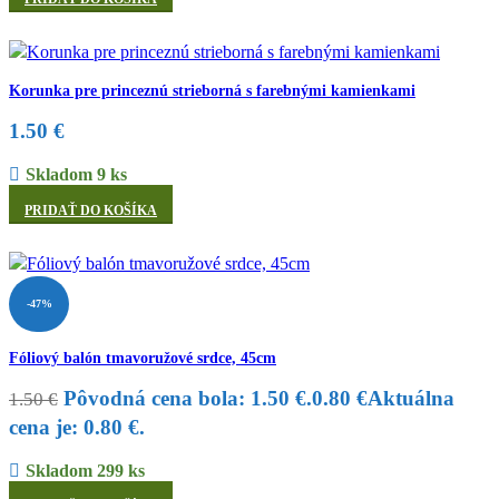
Korunka pre princeznú strieborná s farebnými kamienkami
1.50
€
Skladom 9 ks
PRIDAŤ DO KOŠÍKA
-47%
Fóliový balón tmavoružové srdce, 45cm
Pôvodná cena bola: 1.50 €.
0.80
€
Aktuálna
1.50
€
cena je: 0.80 €.
Skladom 299 ks