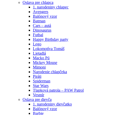
Oslava pre chlapca
1. narodeniny chlapec
Avengers
Balónový vzor
Batman
Cars – autá
Dinosaurus
Futbal
Happy Birthday party
Lego
Lokomotíva Tomáš
Lietadlá
Macko Pú
Mickey Mouse
Mimoni
Narodenie chlapčeka
Piráti
Spiderman
Star Wars
Tlapková patrola – PAW Patrol
Vesmír
Oslava pre dievča
1. narodeniny dievčatko
Balónový vzor
Barbie