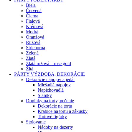
Biela
Červená
Čierna
Fialová
Krémová
Modrá
Oranžová
Ružová
Strieborná
Zelená
Zlatá
Zlatá ružová – rose gold
Žltá
PÁRTY VÝZDOBA, DEKORÁCIE
Dekorácie nápojov a jedál
Miešadlá nápojov
Napichovadlá
Slamky
Doplnky na torty, pečenie
Dekorácie na tortu
Krabice na tortu a zákusky
Tortové figúrky
Stolovanie
Nádoby na dezerty