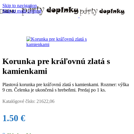
Skip to navigation
Skip to main content
MENU
Domov
/
DETSKÁ OSLAVA
/
Oslava pre dievča
/
Princezny
Korunka pre kráľovnú zlatá s
kamienkami
Plastová korunka pre kráľovnú zlatá s kamienkami. Rozmer: výška
9 cm. Čelenka je ukončená s hrebeňmi. Predaj po 1 ks.
Katalógové číslo:
21622,06
1.50
€