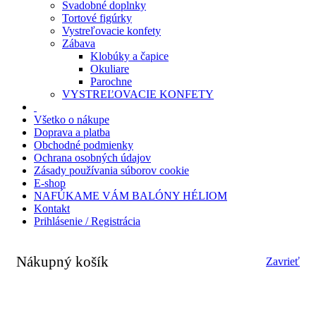
Svadobné doplnky
Tortové figúrky
Vystreľovacie konfety
Zábava
Klobúky a čapice
Okuliare
Parochne
VYSTREĽOVACIE KONFETY
Všetko o nákupe
Doprava a platba
Obchodné podmienky
Ochrana osobných údajov
Zásady používania súborov cookie
E-shop
NAFÚKAME VÁM BALÓNY HÉLIOM
Kontakt
Prihlásenie / Registrácia
Nákupný košík
Zavrieť