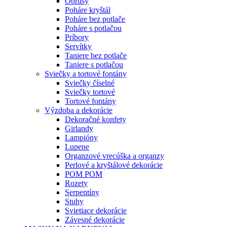
Obrusy
Poháre kryštál
Poháre bez potlače
Poháre s potlačou
Príbory
Servítky
Taniere bez potlače
Taniere s potlačou
Sviečky a tortové fontány
Sviečky číselné
Sviečky tortové
Tortové fontány
Výzdoba a dekorácie
Dekoračné konfety
Girlandy
Lampióny
Lupene
Organzové vrecúška a organzy
Perlové a kryštálové dekorácie
POM POM
Rozety
Serpentíny
Stuhy
Svietiace dekorácie
Závesné dekorácie