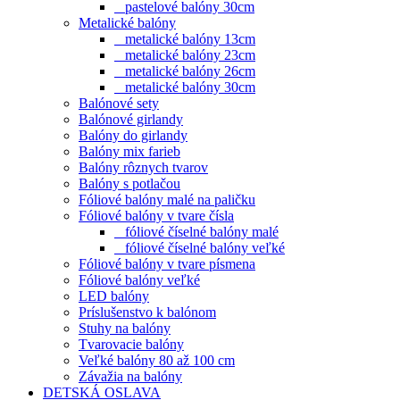
pastelové balóny 30cm
Metalické balóny
metalické balóny 13cm
metalické balóny 23cm
metalické balóny 26cm
metalické balóny 30cm
Balónové sety
Balónové girlandy
Balóny do girlandy
Balóny mix farieb
Balóny rôznych tvarov
Balóny s potlačou
Fóliové balóny malé na paličku
Fóliové balóny v tvare čísla
fóliové číselné balóny malé
fóliové číselné balóny veľké
Fóliové balóny v tvare písmena
Fóliové balóny veľké
LED balóny
Príslušenstvo k balónom
Stuhy na balóny
Tvarovacie balóny
Veľké balóny 80 až 100 cm
Závažia na balóny
DETSKÁ OSLAVA