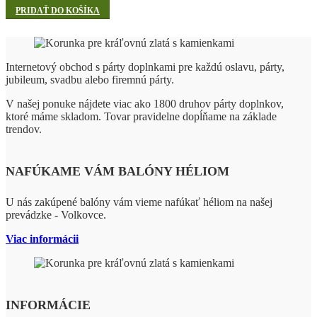
PRIDAŤ DO KOŠÍKA
Internetový obchod s párty doplnkami pre každú oslavu, párty,
jubileum, svadbu alebo firemnú párty.
V našej ponuke nájdete viac ako 1800 druhov párty doplnkov,
ktoré máme skladom. Tovar pravidelne dopĺňame na základe
trendov.
NAFÚKAME VÁM BALÓNY HÉLIOM
U nás zakúpené balóny vám vieme nafúkať héliom na našej
prevádzke - Volkovce.
Viac informácii
INFORMÁCIE