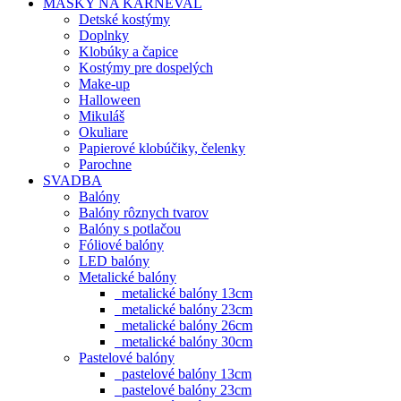
MASKY NA KARNEVAL
Detské kostýmy
Doplnky
Klobúky a čapice
Kostýmy pre dospelých
Make-up
Halloween
Mikuláš
Okuliare
Papierové klobúčiky, čelenky
Parochne
SVADBA
Balóny
Balóny rôznych tvarov
Balóny s potlačou
Fóliové balóny
LED balóny
Metalické balóny
metalické balóny 13cm
metalické balóny 23cm
metalické balóny 26cm
metalické balóny 30cm
Pastelové balóny
pastelové balóny 13cm
pastelové balóny 23cm