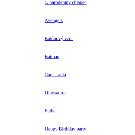
1. narodeniny chlapec
Avengers
Balónový vzor
Batman
Cars – autá
Dinosaurus
Futbal
Happy Birthday party