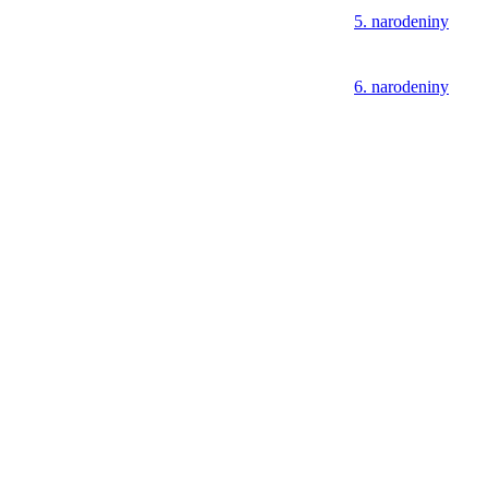
5. narodeniny
6. narodeniny
7. narodeniny
8. narodeniny
9. narodeniny
10. narodeniny
11. narodeniny
12. narodeniny